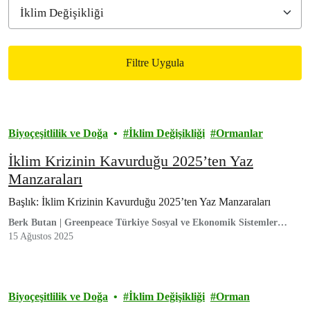
Filtre Uygula
Filtered results
Biyoçeşitlilik ve Doğa
İklim Değişikliği
Ormanlar
İklim Krizinin Kavurduğu 2025’ten Yaz
Manzaraları
Başlık: İklim Krizinin Kavurduğu 2025’ten Yaz Manzaraları
Berk Butan | Greenpeace Türkiye Sosyal ve Ekonomik Sistemler
Kampanya Sorumlusu
15 Ağustos 2025
Biyoçeşitlilik ve Doğa
İklim Değişikliği
Orman