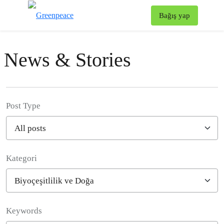
To
Bağış yap
Menü
News & Stories
Post Type
Kategori
Filter posts
Keywords