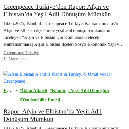
Greenpeace Türkiye’den Rapor: Afşin ve
Elbistan’da Yeşil Adil Dönüşüm Mümkün
14.05.2025, İstanbul – Greenpeace Türkiye, Kahramanmaraş’ın
Afşin ve Elbistan ilçelerinde yeşil adil dönüşüm imkanlarını
inceleyen “Afşin ve Elbistan için Kömürsüz Gelecek-
Kahramanmaraş Afşin-Elbistan İlçeleri Sosyo-Ekonomik Yapı ve
Yeşil Adil Dönüşüm…
Greenpeace Türkiye
14 Mayıs 2025
Ener
İklim Adaleti
Kömür
Yeşil Adil Dönüşüm
ji
Yenilenebilir Enerji
Rapor: Afşin ve Elbistan’da Yeşil Adil
Dönüşüm Mümkün
14.05.2025, İstanbul – Greenpeace Türkiye, Kahramanmaraş’ın