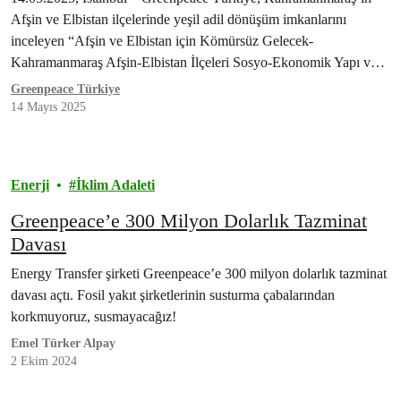
Afşin ve Elbistan ilçelerinde yeşil adil dönüşüm imkanlarını
inceleyen “Afşin ve Elbistan için Kömürsüz Gelecek-
Kahramanmaraş Afşin-Elbistan İlçeleri Sosyo-Ekonomik Yapı ve
Yeşil Adil Dönüşüm…
Greenpeace Türkiye
14 Mayıs 2025
Enerji
İklim Adaleti
Greenpeace’e 300 Milyon Dolarlık Tazminat
Davası
Energy Transfer şirketi Greenpeace’e 300 milyon dolarlık tazminat
davası açtı. Fosil yakıt şirketlerinin susturma çabalarından
korkmuyoruz, susmayacağız!
Emel Türker Alpay
2 Ekim 2024