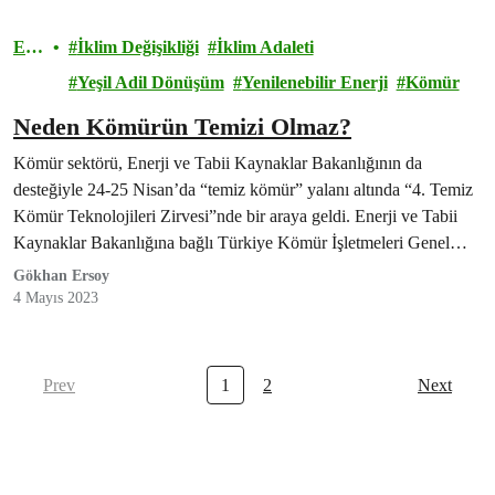
Ene
İklim Değişikliği
İklim Adaleti
rji
Yeşil Adil Dönüşüm
Yenilenebilir Enerji
Kömür
Neden Kömürün Temizi Olmaz?
Kömür sektörü, Enerji ve Tabii Kaynaklar Bakanlığının da
desteğiyle 24-25 Nisan’da “temiz kömür” yalanı altında “4. Temiz
Kömür Teknolojileri Zirvesi”nde bir araya geldi. Enerji ve Tabii
Kaynaklar Bakanlığına bağlı Türkiye Kömür İşletmeleri Genel
Müdürü Dr. Hasan Hüseyin Erdoğan’ın açılış konuşması sırasında
Gökhan Ersoy
Greenpeace Akdeniz Genel Direktörü Ersin Tek, "Havası Kirli,
4 Mayıs 2023
Parası Kirli, Neresi Temiz?!" yazılı pankartla…
Prev
1
2
Next