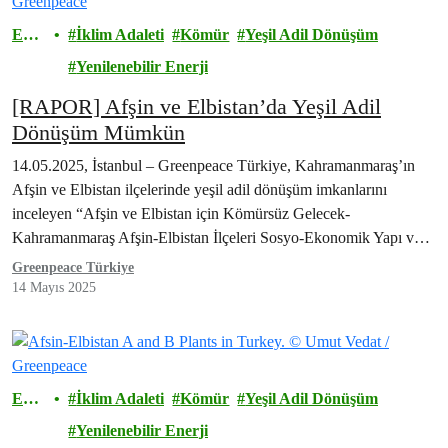
Ener
İklim Adaleti
Kömür
Yeşil Adil Dönüşüm
ji
Yenilenebilir Enerji
[RAPOR] Afşin ve Elbistan’da Yeşil Adil
Dönüşüm Mümkün
14.05.2025, İstanbul – Greenpeace Türkiye, Kahramanmaraş’ın
Afşin ve Elbistan ilçelerinde yeşil adil dönüşüm imkanlarını
inceleyen “Afşin ve Elbistan için Kömürsüz Gelecek-
Kahramanmaraş Afşin-Elbistan İlçeleri Sosyo-Ekonomik Yapı ve
Yeşil Adil Dönüşüm…
Greenpeace Türkiye
14 Mayıs 2025
Ener
İklim Adaleti
Kömür
Yeşil Adil Dönüşüm
ji
Yenilenebilir Enerji