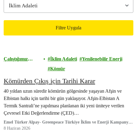
Filtre Uygula
Filtered results
Çalıştığımız
İklim Adaleti
Yenilenebilir Enerji
Alanlar
Kömür
Kömürden Çıkış için Tarihi Karar
40 yıldan uzun süredir kömürün gölgesinde yaşayan Afşin ve
Elbistan halkı için tarihi bir gün yaklaşıyor. Afşin-Elbistan A
Termik Santrali’ne yapılması planlanan iki yeni üniteye verilen
Çevresel Etki Değerlendirme (ÇED)…
Emel Türker Alpay- Greenpeace Türkiye İklim ve Enerji Kampanya
Sorumlusu
8 Haziran 2026