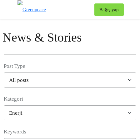
To
Bağış yap
Menü
News & Stories
Post Type
Kategori
Filter posts
Keywords