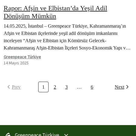
Rapor: Afşin ve Elbistan’da Yeşil Adil
Dönüşüm Mümkün
14.05.2025, İstanbul – Greenpeace Türkiye, Kahramanmaraş’ın
Afşin ve Elbistan ilçelerinde yeşil adil dönüşüm imkanlarını
inceleyen “Afşin ve Elbistan için Kömürsüz Gelecek-
Kahramanmaraş Afşin-Elbistan İlçeleri Sosyo-Ekonomik Yapı ve
Yeşil Adil Dönüşüm…
Greenpeace Türkiye
14 Mayıs 2025
Prev
1
2
3
…
6
Next
Greenpeace Türkiye