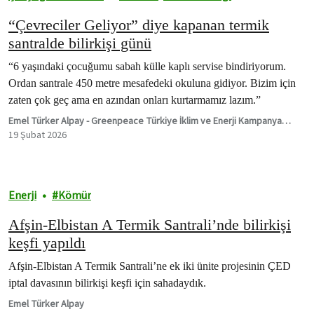
“Çevreciler Geliyor” diye kapanan termik
santralde bilirkişi günü
“6 yaşındaki çocuğumu sabah külle kaplı servise bindiriyorum.
Ordan santrale 450 metre mesafedeki okuluna gidiyor. Bizim için
zaten çok geç ama en azından onları kurtarmamız lazım.”
Emel Türker Alpay - Greenpeace Türkiye İklim ve Enerji Kampanya
Sorumlusu
19 Şubat 2026
Enerji
Kömür
Afşin-Elbistan A Termik Santrali’nde bilirkişi
keşfi yapıldı
Afşin-Elbistan A Termik Santrali’ne ek iki ünite projesinin ÇED
iptal davasının bilirkişi keşfi için sahadaydık.
Emel Türker Alpay