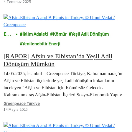
4 Temmuz 2025
Ener
İklim Adaleti
Kömür
Yeşil Adil Dönüşüm
ji
Yenilenebilir Enerji
[RAPOR] Afşin ve Elbistan’da Yeşil Adil
Dönüşüm Mümkün
14.05.2025, İstanbul – Greenpeace Türkiye, Kahramanmaraş’ın
Afşin ve Elbistan ilçelerinde yeşil adil dönüşüm imkanlarını
inceleyen “Afşin ve Elbistan için Kömürsüz Gelecek-
Kahramanmaraş Afşin-Elbistan İlçeleri Sosyo-Ekonomik Yapı ve
Yeşil Adil Dönüşüm…
Greenpeace Türkiye
14 Mayıs 2025