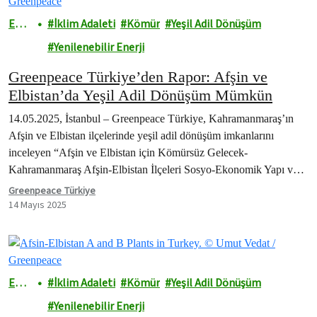
Ener
İklim Adaleti
Kömür
Yeşil Adil Dönüşüm
ji
Yenilenebilir Enerji
Greenpeace Türkiye’den Rapor: Afşin ve
Elbistan’da Yeşil Adil Dönüşüm Mümkün
14.05.2025, İstanbul – Greenpeace Türkiye, Kahramanmaraş’ın
Afşin ve Elbistan ilçelerinde yeşil adil dönüşüm imkanlarını
inceleyen “Afşin ve Elbistan için Kömürsüz Gelecek-
Kahramanmaraş Afşin-Elbistan İlçeleri Sosyo-Ekonomik Yapı ve
Yeşil Adil Dönüşüm…
Greenpeace Türkiye
14 Mayıs 2025
Ener
İklim Adaleti
Kömür
Yeşil Adil Dönüşüm
ji
Yenilenebilir Enerji