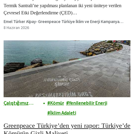
Termik Santrali’ne yapılması planlanan iki yeni üniteye verilen
Çevresel Etki Değerlendirme (ÇED)…
Emel Türker Alpay- Greenpeace Türkiye İklim ve Enerji Kampanya
Sorumlusu
8 Haziran 2026
Çalıştığımız
Kömür
Yenilenebilir Enerji
Alanlar
İklim Adaleti
Greenpeace Türkiye’den yeni rapor: Türkiye’de
Kömürün Gizli Maliyeti