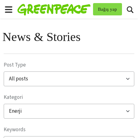
To
Bağış yap
Menü
News & Stories
Post Type
Kategori
Filter posts
Keywords