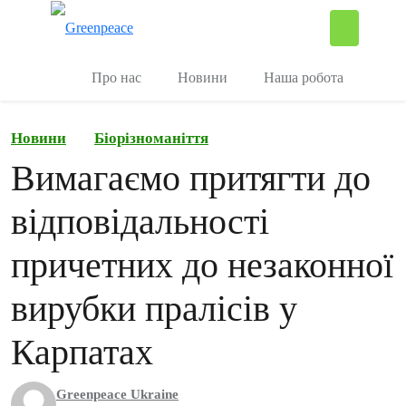
П
Керувати
Про нас
Новини
Наша робота
Новини
Біорізноманіття
Вимагаємо притягти до
відповідальності
причетних до незаконної
вирубки пралісів у
Карпатах
Greenpeace Ukraine