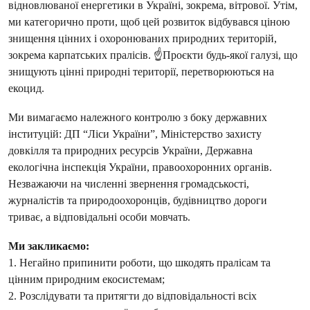
відновлюваної енергетики в Україні, зокрема, вітрової. Утім,
ми категорично проти, щоб цей розвиток відбувався ціною
знищення цінних і охоронюваних природних територій,
зокрема карпатських пралісів. ☝️Проєкти будь-якої галузі, що
знищують цінні природні території, перетворюються на
екоцид.
Ми вимагаємо належного контролю з боку державних
інституцій: ДП “Ліси України”, Міністерство захисту
довкілля та природних ресурсів України, Державна
екологічна інспекція України, правоохоронних органів.
Незважаючи на численні звернення громадськості,
журналістів та природоохоронців, будівництво дороги
триває, а відповідальні особи мовчать.
Ми закликаємо:
1. Негайно припинити роботи, що шкодять пралісам та
цінним природним екосистемам;
2. Розслідувати та притягти до відповідальності всіх