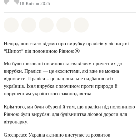
18 Квітня 2025
Поділіться на Whatsapp
Поділіться на Facebook
Поділіться на Twitter
Поділитися через Email
Share on Bluesky
Нещодавно стало відомо про вирубку пралісів у лісництві
“Шипот” під полониною Рівною🤬
Ми були шоковані новиною та свавіллям причетних до
вирубки. Праліси — це екосистеми, які вже не можна
відновити. Праліси – це національне надбання всіх
українців. Їхня вирубка є злочином проти природи й
порушенням українського законодавства.
Крім того, ми були обурені й тим, що праліси під полониною
Рівною були вирубані для будівництва лісової дороги для
вітропарку.
Greenpeace Україна активно виступає за розвиток