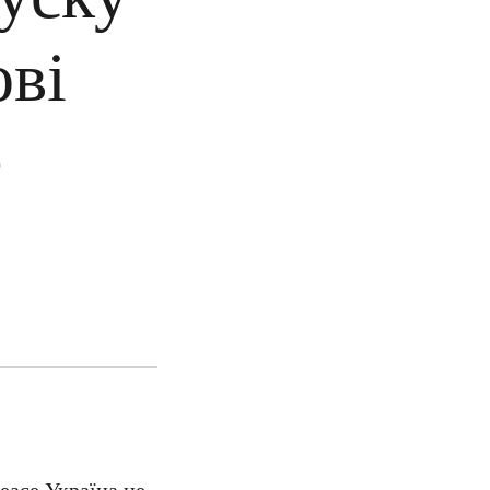
ові
e