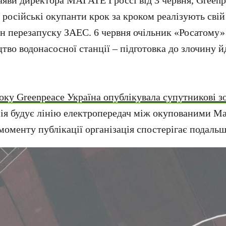
аяви директора МАГАТЕ Гроссі від 3 червня, Greenp
 російські окупанти крок за кроком реалізують сві
н перезапуску ЗАЕС. 6 червня очільник «Росатому»
цтво водонасосної станції – підготовка до злочину 
року Greenpeace Україна опублікувала супутникові 
сія будує лінію електропередач між окупованими М
моменту публікації організація спостерігає подаль