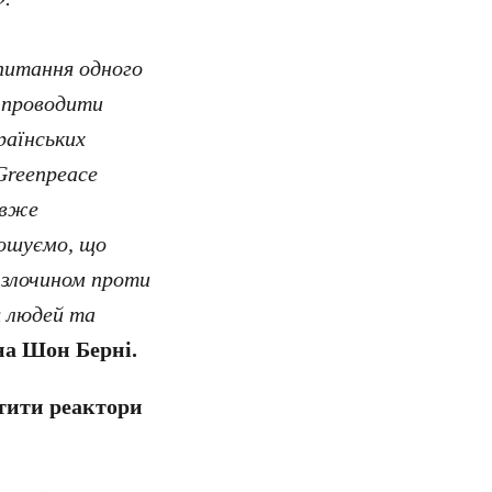
 питання одного
о проводити
раїнських
Greenpeace
 вже
лошуємо, що
є злочином проти
я людей та
на Шон Берні.
стити реактори