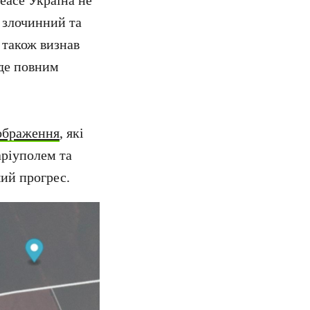
eace Україна не
й злочинний та
 також визнав
йде повним
зображення
, які
аріуполем та
ший прогрес.