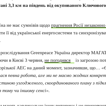
тані 3,3 км на південь від окупованого Ключовог
їна не має сумнівів щодо
прагнення Росії незаконно
ати її від української енергосистеми та синхронізув
.
ї розслідування Greenpeace Україна директор МАГА
ючи в Києві 3 червня,
не погодився
із загрозою по
орізької АЕС на даний момент, зазначивши, що…
«Є
лася певна робота, але ми не маємо жодних конкрет
астиною узгодженого, скоординованого плану з підк
в тому чи іншому сенсі».
и мають кардинально іншу риторику і не приховуют