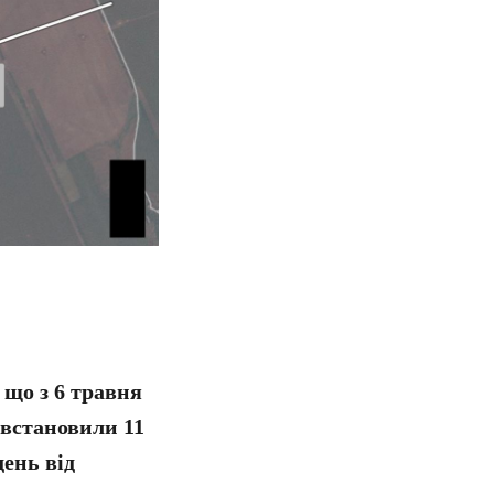
 що з 6 травня
 встановили 11
день від