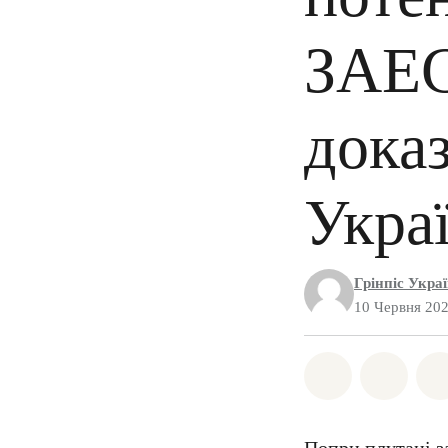
ЗАЕС
доказ
Укра
Грінпіс Укра
10 Червня 20
Поділіться 
Поділі