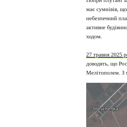
Попри плутані з
має сумнівів, що
небезпечний пла
активне будівни
ходом.
27 травня 2025 
доводять, що Ро
Мелітополем. З 