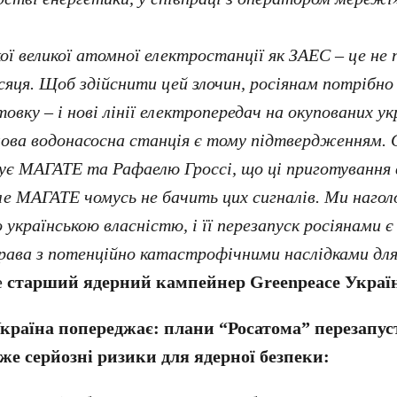
ої великої атомної електростанції як ЗАЕС – це не
ісяця. Щоб здійснити цей злочин, росіянам потрібн
овку – і нові лінії електропередач на окупованих ук
ова водонасосна станція є тому підтвердженням. 
зує МАГАТЕ та Рафаелю Гроссі, що ці приготування
ле МАГАТЕ чомусь не бачить цих сигналів. Ми наго
українською власністю, і її перезапуск росіянами 
ава з потенційно катастрофічними наслідками дл
е
старший ядерний кампейнер Greenpeace Украї
Україна попереджає: плани “Росатома” перезапу
же серйозні ризики для ядерної безпеки: