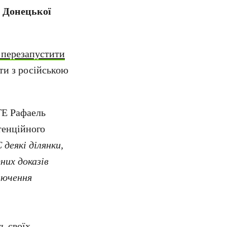
о Донецької
 перезапустити
ати з російською
ТЕ Рафаель
тенційного
 деякі ділянки,
них доказів
лючення
ь своїх