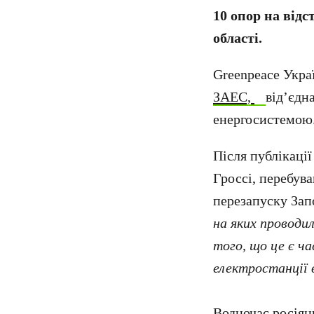
10 опор на відс
області.
Greenpeace Укра
ЗАЕС,
від’єдн
енергосистемою
Після публікаці
Гроссі, перебува
перезапуску Зап
на яких проводи
того, що це є ч
електростанції 
Водночас росіян