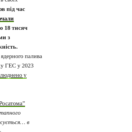
в під час
очали
о 18 тисяч
ми з
ність.
 ядерного палива
ку ГЕС у 2023
илюднено у
Росатома”
етапного
джується… в
».