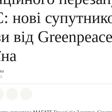
: нові супутник
и від Greenpeac
їна
їна
25
на Whatsapp
ться на Facebook
Поділіться на Twitter
Поділитися через Email
Share on Bluesky