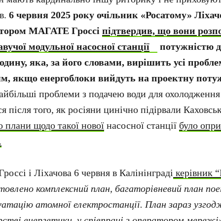
в.
6 червня 2025 року очільник «Росатому» Ліхачо
ектором МАГАТЕ Гроссі
підтвердив, що вони розп
вучої модульної насосної станції
потужністю д
одину, яка, за його словами, вирішить усі пробле
м, якщо енергоблоки вийдуть на проектну потуж
айбільші проблеми з подачею води для охолодження
я після того, як росіяни цинічно підірвали Каховсь
о плани щодо такої нової
насосної станції
було опр
.
 Гроссі і Ліхачова 6 червня в Калінінграді
керівник “
товлено комплексний план, багаторівневий план по
луатацію атомної електростанції. План зараз узго
рстві енергетики, у співпраці з оператором мережі