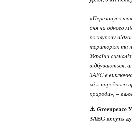
«Перезапуск так
дня чи одного м
поступову підгот
територіях та н
України сигналі
відбуваються, а
ЗАЕС є виключно 
міжнародного пр
природи»
, – каж
⚠️ Greenpeace 
ЗАЕС несуть ду