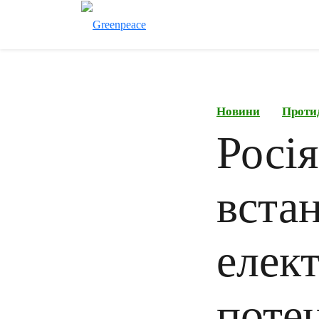
Новини
Проти
Росі
вста
елек
поте