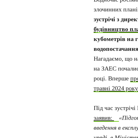
злочинних плані
зустрічі з дир
будівництво пла
кубометрів на г
водопостачання
Нагадаємо, що н
на ЗАЕС почалис
році. Вперше
пр
травні 2024 року
Під час зустрічі
заявив:
«Підго
введення в експ
уряді, в Міністе