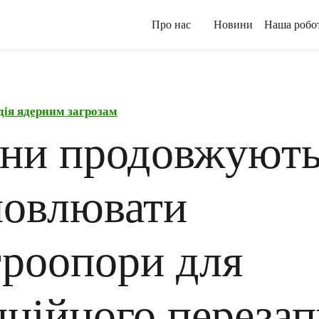
Про нас
Новини
Наша робо
дія ядерним загрозам
яни продовжуют
новлювати
троопори для
нційного перезап