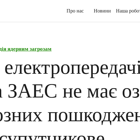
Про нас
Новини
Наша робо
дія ядерним загрозам
 електропередач
а ЗАЕС не має о
озних пошкоджен
 супутникове