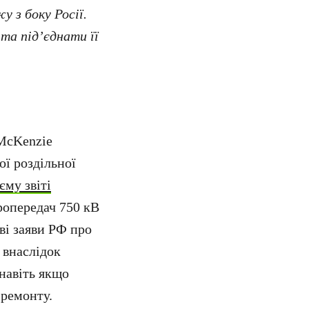
 з боку Росії.
та під’єднати її
 McKenzie
ої роздільної
єму звіті
ропередач 750 кВ
ві заяви РФ про
 внаслідок
навіть якщо
 ремонту.