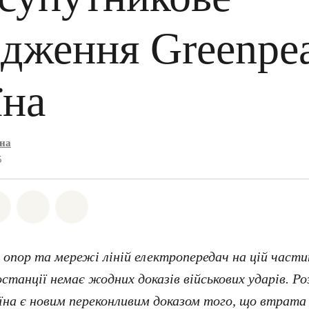
ідження Greenpe
їна
їна
5
на Whatsapp
ться на Facebook
Поділіться на Twitter
Поділитися через Email
Share on Bluesky
 опор та мережі ліній електропередач на цій частин
станції немає жодних доказів військових ударів. Ро
їна є новим переконливим доказом того, що втрата