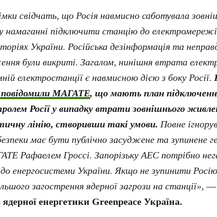
імки свідчать, що Росія навмисно саботувала зовні
у намаганні підключити станцію до електромережі
торіях України. Російська дезінформація та неправ
ння були викриті. Загалом, нинішня втрата елект
мній електростанції є навмисною дією з боку Росії.
 повідомили МАГАТЕ
, що мають план підключенн
ролем Росії у випадку втрати зовнішнього живле
тичну лінію, створивши такі умови.
Повне ігнору
безпеки має бути публічно засуджене та зупинене г
ТЕ Рафаелем Гроссі. Запорізьку АЕС потрібно нег
до енергосистеми України. Якщо не зупинити Росію
альшого загострення ядерної загрози на станції»
, —
з ядерної енергетики Greenpeace Україна.