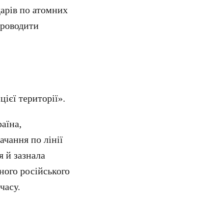
дарів по атомних
проводити
цієї території».
аїна,
ачання по лінії
я й зазнала
ного російського
часу.