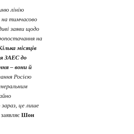
шню лінію
 на тимчасово
диві заяви щодо
ропостачання на
Кілька місяців
я ЗАЕС до
ння – вони й
вання Росією
енеральним
айно
 зараз, це лише
 заявляє
Шон