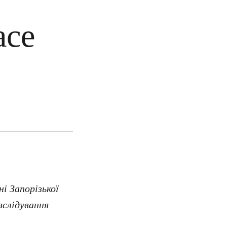
ace
і Запорізької
зслідування