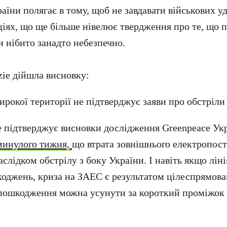
аїни полягає в тому, щоб не завдавати військових у
іях, що ще більше нівелює твердження про те, що 
 нібито занадто небезпечно.
zie дійшла висновку:
рокої території не підтверджує заяви про обстріли 
 підтверджує висновки дослідження Greenpeace Укр
минулого тижня,
що втрата зовнішнього електропост
аслідком обстрілу з боку України. І навіть якщо ліні
джень, криза на ЗАЕС є результатом цілеспрямова
і пошкодження можна усунути за короткий проміжок 