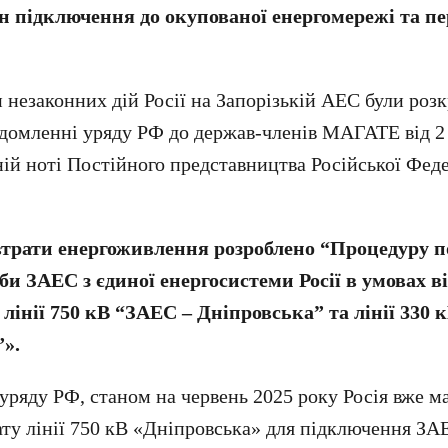
н підключення до окупованої енергомережі та пе
 незаконних дій Росії на Запорізькій АЕС були розк
домленні уряду РФ до держав-членів МАГАТЕ від 2
ній ноті Постійного представництва Російської Фед
 втрати енергоживлення розроблено “Процедуру п
еби ЗАЕС з єдиної енергосистеми Росії в умовах 
лінії 750 кВ “ЗАЕС – Дніпровська” та лінії 330 
».
 уряду РФ, станом на червень 2025 року Росія вже м
ату лінії 750 кВ «Дніпровська» для підключення ЗА