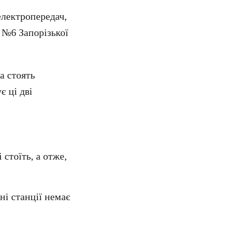
електропередач,
м №6 Запорізької
а стоять
є ці дві
стоїть, а отже,
ні станції немає