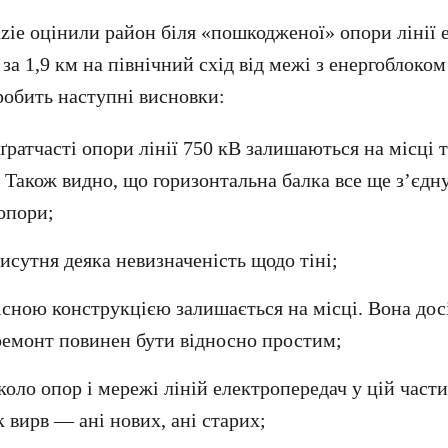
ie оцінили район біля «пошкодженої» опори лінії 
за 1,9 км на північний схід від межі з енергоблоко
обить наступні висновки:
ґратчасті опори лінії 750 кВ залишаються на місці т
 Також видно, що горизонтальна балка все ще з’єдну
опори;
исутня деяка невизначеність щодо тіні;
існою конструкцією залишається на місці. Вона досі 
ремонт повинен бути відносно простим;
коло опор і мережі ліній електропередач у цій части
 вирв — ані нових, ані старих;