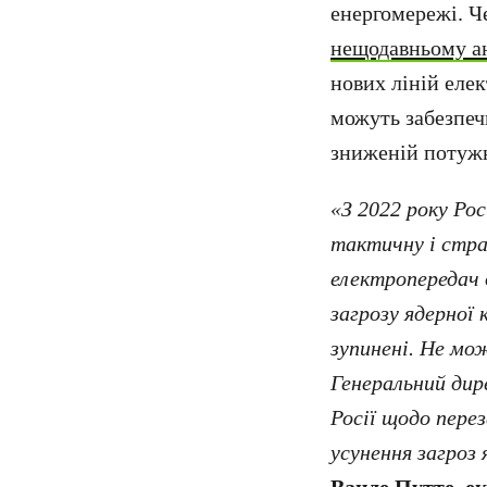
енергомережі. Че
нещодавньому ан
нових ліній елек
можуть забезпеч
зниженій потужн
«З 2022 року Ро
тактичну і стра
електропередач 
загрозу ядерної
зупинені. Не мо
Генеральний дир
Росії щодо пере
усунення загроз 