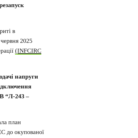
резапуск
риті в
 червня 2025
ерації
(INFCIRC
одачі напруги
відключення
кВ “Л-243 –
ала план
ЕС до окупованої