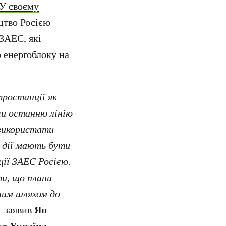
У своєму
цтво Росією
 ЗАЕС, які
о енергоблоку на
тростанції як
чи останню лінію
 використати
і дії мають бути
ції ЗАЕС Росією.
и, що плани
иним шляхом до
— заявив
Ян