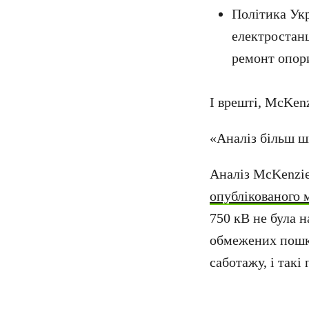
Політика Укр
електростанц
ремонт опори
І врешті, McKen
«Аналіз більш ши
Аналіз McKenzie
опублікованого 
750 кВ не була н
обмежених пошко
саботажу, і так