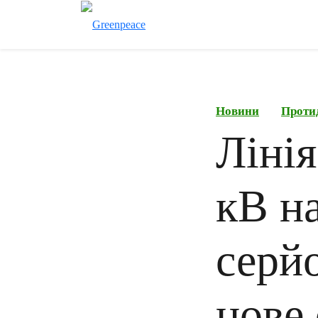
Новини
Проти
Лінія
кВ н
серй
нове