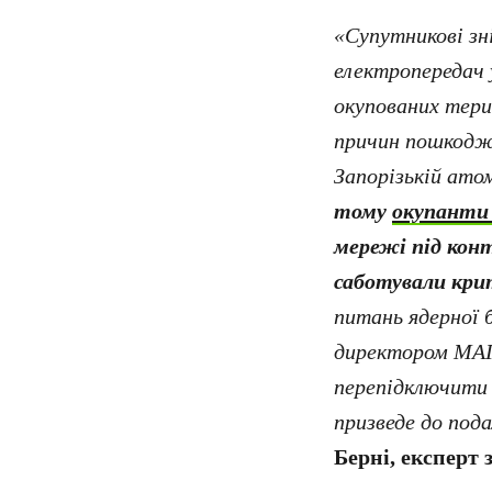
«Супутникові зн
електропередач 
окупованих тери
причин пошкодже
Запорізькій ато
тому
окупанти
мережі під конт
саботували кри
питань ядерної 
директором МАГА
перепідключити 
призведе до под
Берні, експерт 