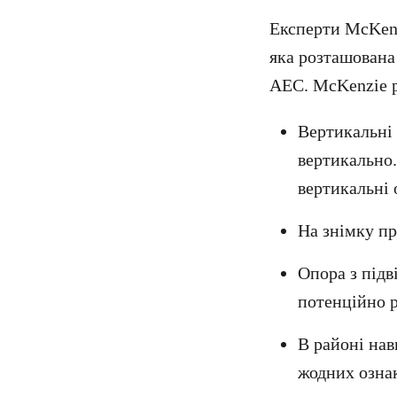
Експерти McKenz
яка розташована 
АЕС. McKenzie р
Вертикальні 
вертикально.
вертикальні 
На знімку пр
Опора з підв
потенційно 
В районі нав
жодних ознак