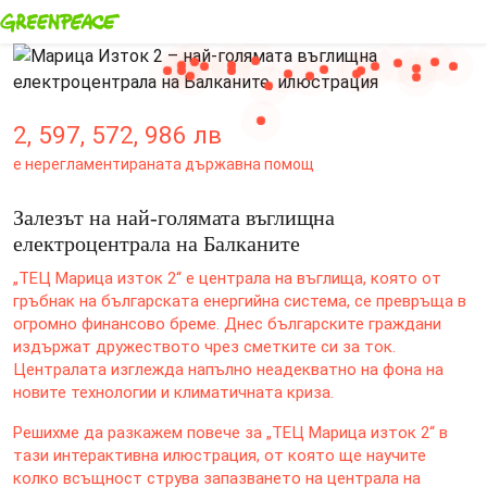
2
,
597
,
572
,
986
лв
е нерегламентираната
държавна помощ
Залезът на най-голямата въглищна
електроцентрала на Балканите
„ТЕЦ Марица изток 2“ е централа на въглища, която от
гръбнак на българската енергийна система, се превръща в
огромно финансово бреме. Днес българските граждани
издържат дружеството чрез сметките си за ток.
Централата изглежда напълно неадекватно на фона на
новите технологии и климатичната криза.
Решихме да разкажем повече за „ТЕЦ Марица изток 2“ в
тази интерактивна илюстрация, от която ще научите
колко всъщност струва запазването на централа на