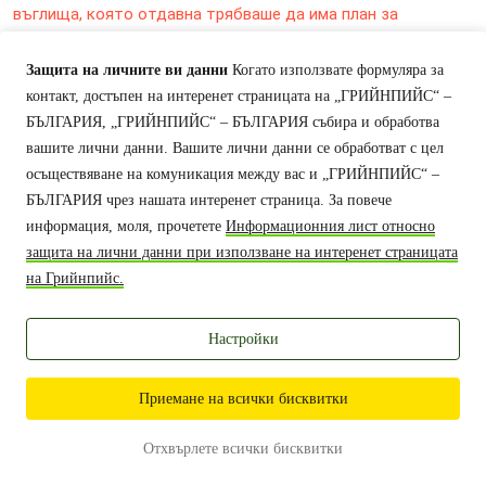
въглища, която отдавна трябваше да има план за
постепенно преминаване към използването на съвременни
технологии за производство на енергия от възобновяеми
Защита на личните ви данни
Когато използвате формуляра за
източници, а регионът, където се намира – да има
контакт, достъпен на интеренет страницата на „ГРИЙНПИЙС“ –
работеща визия за икономическо възстановяване и
БЪЛГАРИЯ, „ГРИЙНПИЙС“ – БЪЛГАРИЯ събира и обработва
развитие.
вашите лични данни.
Вашите лични данни се обработват с цел
осъществяване на комуникация между вас и „ГРИЙНПИЙС“ –
БЪЛГАРИЯ чрез нашата интеренет страница.
За повече
информация, моля, прочетете
Информационния лист относно
защита на лични данни при използване на интеренет страницата
„Грийнпийс“ – България 2026
на Грийнпийс.
Освен ако не е
упоменато друго
, съдържанието на този уебсайт е
защитено под „Криейтив комънс“ лиценз –
CC-BY International
License.
Настройки
Приемане на всички бисквитки
Отхвърлете всички бисквитки