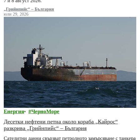
7 и 8 август 2026.
„Грийнпийс“ – България
юли 29, 2026
Енергия
ЧерноМоре
Десетки нефтени петна около кораба „Кайрос“
разкрива „Грийнпийс“ – България
Сателитни данни свързват петролното замърсяване с танкера