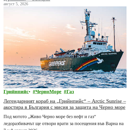
август 5, 2026
Грийнпийс
ЧерноМоре
Газ
Легендарният кораб на „Грийнпийс“ – Arctic Sunrise –
акостира в България с мисия за защита на Черно море
Под мотото „Живо Черно море без нефт и газ“
ледоразбивачът ще отвори врати за посещения във Варна на