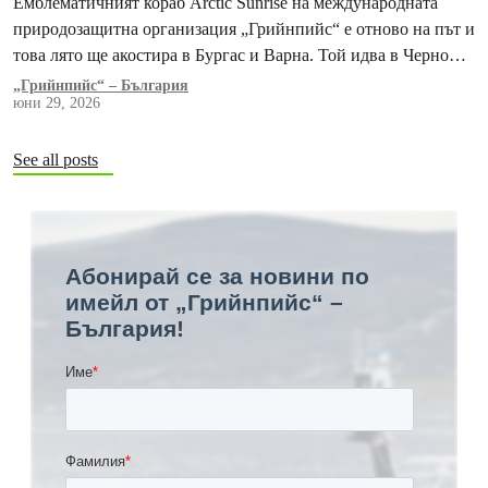
Емблематичният кораб Arctic Sunrise на международната
природозащитна организация „Грийнпийс“ е отново на път и
това лято ще акостира в Бургас и Варна. Той идва в Черно
море, за да напомни…
„Грийнпийс“ – България
юни 29, 2026
See all posts