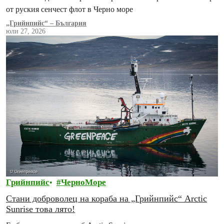
от руския сенчест флот в Черно море
„Грийнпийс“ – България
юли 27, 2026
Грийнпийс
ЧерноМоре
Стани доброволец на кораба на „Грийнпийс“ Arctic
Sunrise това лято!