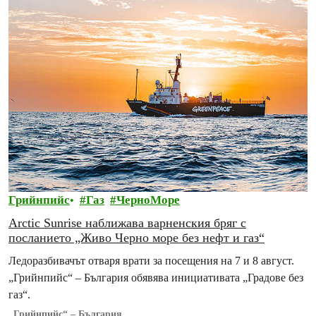
Грийнпийс
Газ
ЧерноМоре
Arctic Sunrise наближава варненския бряг с
посланието „Живо Черно море без нефт и газ“
Ледоразбивачът отваря врати за посещения на 7 и 8 август.
„Грийнпийс“ – България обявява инициативата „Градове без
газ“.
„Грийнпийс“ – България