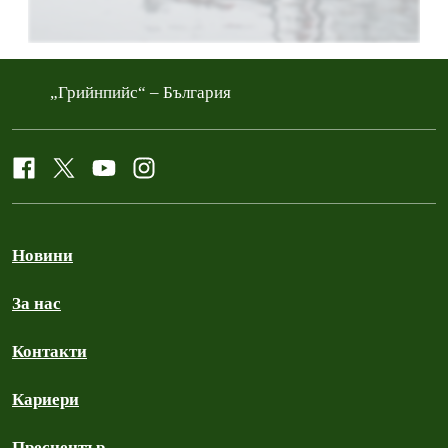
„Грийнпийс“ – България
Новини
За нас
Контакти
Кариери
Пресцентър