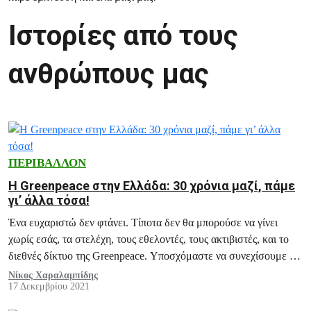
Ιστορίες από τους
ανθρώπους μας
ΠΕΡΙΒΑΛΛΟΝ
Η Greenpeace στην Ελλάδα: 30 χρόνια μαζί, πάμε
γι’ άλλα τόσα!
Ένα ευχαριστώ δεν φτάνει. Τίποτα δεν θα μπορούσε να γίνει
χωρίς εσάς, τα στελέχη, τους εθελοντές, τους ακτιβιστές, και το
διεθνές δίκτυο της Greenpeace. Υποσχόμαστε να συνεχίσουμε πιο
δυνατά.
Νίκος Χαραλαμπίδης
17 Δεκεμβρίου 2021