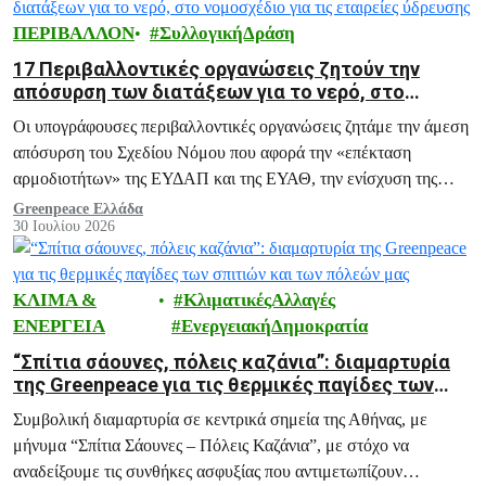
ΠΕΡΙΒΑΛΛΟΝ
ΣυλλογικήΔράση
17 Περιβαλλοντικές οργανώσεις ζητούν την
απόσυρση των διατάξεων για το νερό, στο
νομοσχέδιο για τις εταιρείες ύδρευσης
Οι υπογράφουσες περιβαλλοντικές οργανώσεις ζητάμε την άμεση
απόσυρση του Σχεδίου Νόμου που αφορά την «επέκταση
αρμοδιοτήτων» της ΕΥΔΑΠ και της ΕΥΑΘ, την ενίσχυση της
ΡΑΑΕΥ και του ΟΔΥΘ ΑΕ, και άλλες ανάλογες διατάξεις.
Greenpeace Ελλάδα
30 Ιουλίου 2026
ΚΛΙΜΑ &
ΚλιματικέςΑλλαγές
ΕΝΕΡΓΕΙΑ
ΕνεργειακήΔημοκρατία
“Σπίτια σάουνες, πόλεις καζάνια”: διαμαρτυρία
της Greenpeace για τις θερμικές παγίδες των
σπιτιών και των πόλεών μας
Συμβολική διαμαρτυρία σε κεντρικά σημεία της Αθήνας, με
μήνυμα “Σπίτια Σάουνες – Πόλεις Καζάνια”, με στόχο να
αναδείξουμε τις συνθήκες ασφυξίας που αντιμετωπίζουν