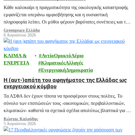
Κάθε καλοκαίρι η πραγματικότητα της οικολογικής καταστροφής
εμφανίζεται υπεράνω αμφισβήτησης και η ουσιαστική
πληροφορία λείπει. Οι μύθοι φέρουν βαρύτατες συνέπειες και το
ξεδιάλυμά τους αποτελεί ευθύνη μας.
Greenpeace Ελλάδα
6 Αυγούστου 2026
ΚΛΙΜΑ &
ΑντίοΟρυκτόΑέριο
ΕΝΕΡΓΕΙΑ
ΚλιματικέςΑλλαγές
ΕνεργειακήΔημοκρατία
H (αυτ-)απάτη του αφηγήματος της Ελλάδας ως
ενεργειακού κόμβου
Τα ΑΣΦΑ δεν έχουν τίποτα να προσφέρουν στους πολίτες. Το
σύνολο των επιπτώσεών τους -οικονομικών, περιβαλλοντικών,
κλιματικών- καθιστά τα σχετικά σχέδια απολύτως βλαπτικά για το
μέλλον της Ελλάδας.
Κώστας Καλούδης
5 Αυγούστου 2026