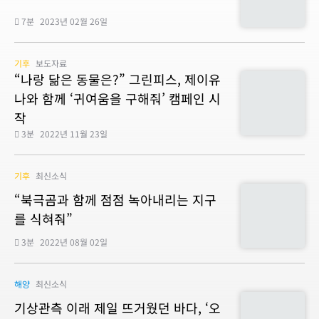
7분
2023년 02월 26일
기후
보도자료
“나랑 닮은 동물은?” 그린피스, 제이유
나와 함께 ‘귀여움을 구해줘’ 캠페인 시
작
3분
2022년 11월 23일
기후
최신소식
“북극곰과 함께 점점 녹아내리는 지구
를 식혀줘”
3분
2022년 08월 02일
해양
최신소식
기상관측 이래 제일 뜨거웠던 바다, ‘오