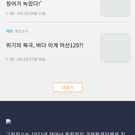
징어가 녹았다!’
3분
2021년 09월 13일
해양
최신소식
위기의 북극, 바다 이게 머선129?!
3분
2021년 07월 26일
더보기
그린피스는 1971년 태어난 독립적인 국제환경단체로 지