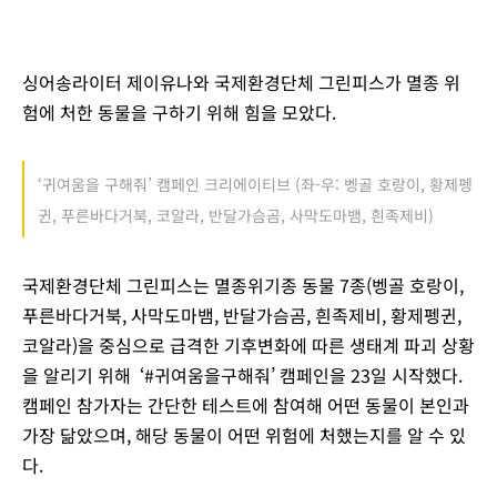
싱어송라이터 제이유나와 국제환경단체 그린피스가 멸종 위
험에 처한 동물을 구하기 위해 힘을 모았다.
‘귀여움을 구해줘’ 캠페인 크리에이티브 (좌-우: 벵골 호랑이, 황제펭
귄, 푸른바다거북, 코알라, 반달가슴곰, 사막도마뱀, 흰족제비)
국제환경단체 그린피스는 멸종위기종 동물 7종(벵골 호랑이,
푸른바다거북, 사막도마뱀, 반달가슴곰, 흰족제비, 황제펭귄,
코알라)을 중심으로 급격한 기후변화에 따른 생태계 파괴 상황
을 알리기 위해 ‘#귀여움을구해줘’ 캠페인을 23일 시작했다.
캠페인 참가자는 간단한 테스트에 참여해 어떤 동물이 본인과
가장 닮았으며, 해당 동물이 어떤 위험에 처했는지를 알 수 있
다.