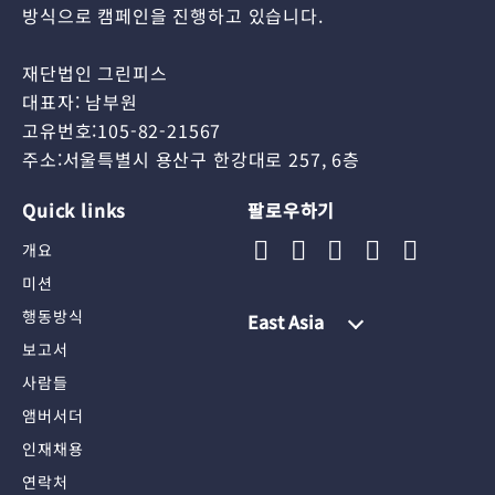
방식으로 캠페인을 진행하고 있습니다.
재단법인 그린피스
대표자: 남부원
고유번호:105-82-21567
주소:서울특별시 용산구 한강대로 257, 6층
Quick links
팔로우하기
개요
미션
행동방식
East Asia
보고서
사람들
앰버서더
인재채용
연락처