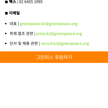
팩스
| 02 6455 1995
■
이메일
■
대표 |
greenpeace.kr@greenpeace.org
취재 협조 관련 |
press.kr@greenpeace.org
인사 및 채용 관련 |
recruit.kr@greenpeace.org
봉사활동 관련 |
volunteer.kr@greenpeace.org
그린피스 후원하기
후원문의 |
help.kr@greenpeace.org
협업제안,문의 |
cooperation.kr@greenpeace.org
홍콩사무소
香港九龍新蒲崗爵祿街33號 Port 33 22樓2202B-2205
室