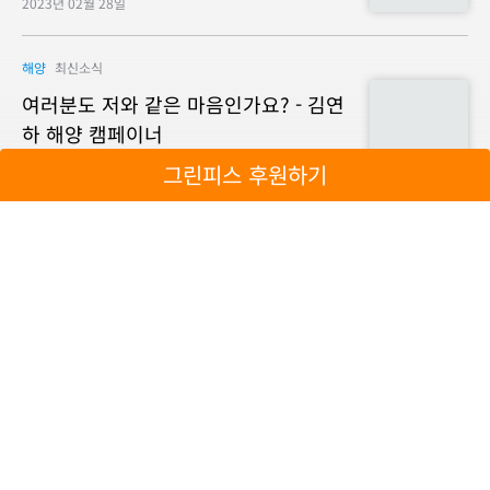
2023년 02월 28일
해양
최신소식
여러분도 저와 같은 마음인가요? - 김연
하 해양 캠페이너
그린피스 후원하기
2023년 01월 05일
기후
최신소식
역사학도가 그린피스에 오기까지 - 최은
서 기후에너지 캠페이너
2022년 11월 03일
더보기