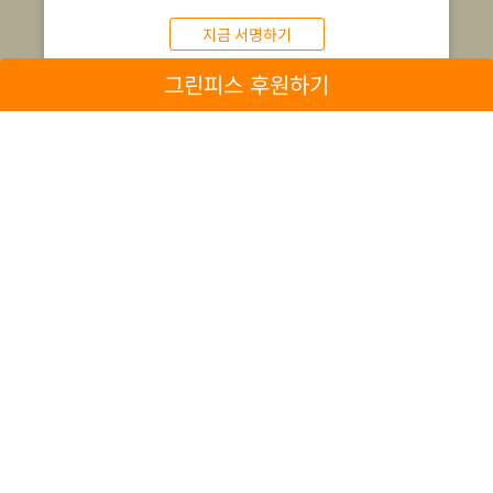
지금 서명하기
그린피스 후원하기
2010 ~ 2019
안녕, 비닐봉지
부에노스 아이레스에서 2017년 1월 1
일부터 슈퍼마켓과 시장에서 비닐 봉지
제공이 금지되었습니다.
2016년 09월 30일
잘 가, 마이크로