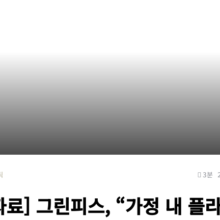
틱
3분
자료] 그린피스, “가정 내 플