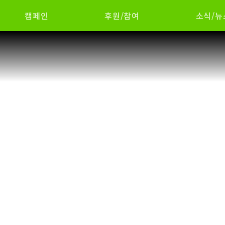
캠페인
후원/참여
소식/뉴