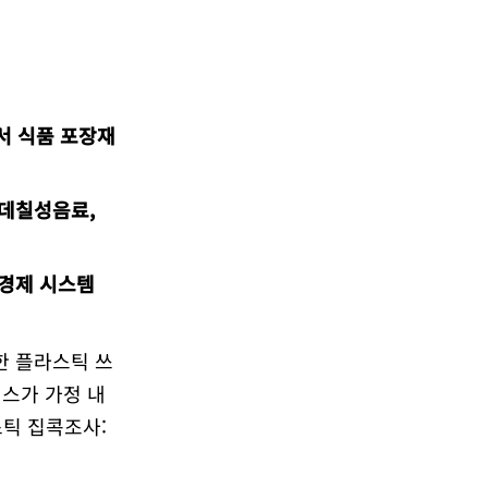
사서 식품 포장재
롯데칠성음료,
 경제 시스템
한 플라스틱 쓰
피스가 가정 내
스틱 집콕조사: