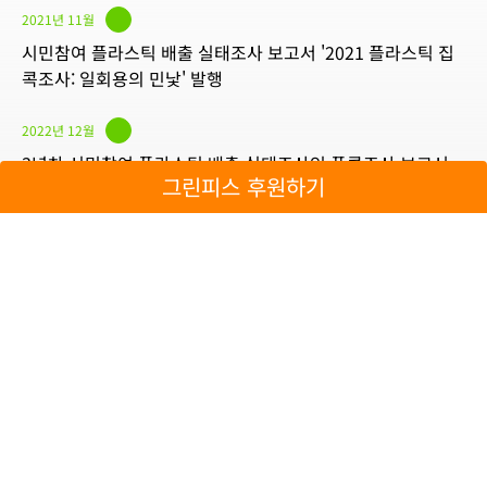
2021년 11월
시민참여 플라스틱 배출 실태조사 보고서 '2021 플라스틱 집
콕조사: 일회용의 민낯' 발행
2022년 12월
3년차 시민참여 플라스틱 배출 실태조사인 플콕조사 보고서
그린피스 후원하기
'2022년 내가 쓴 플라스틱 추적기' 발행
2023년 3월
국내 플라스틱 폐기물 발생 추이와 일회용 플라스틱 소비 발자
국을 분석한 ‘플라스틱 대한민국 2.0 - 코로나19 시대, 플라스
틱 소비의 늪에 빠지다' 보고서 발행
2024년 1월
'2023 플라스틱 배출 기업 조사보고서 - 우리는 일회용을 마신
다' 보고서 발행