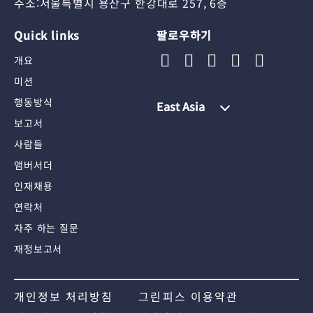
주소:서울특별시 용산구 한강대로 257, 6층
Quick links
팔로우하기
개요
미션
행동방식
East Asia
보고서
사람들
앰버서더
인재채용
연락처
자주 하는 질문
재정보고서
개인정보 처리방침
그린피스 이용약관