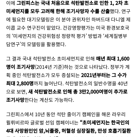
이에
그린피스는 국내 처음으로 석탄발전소로 인한 1, 2차 초
미세먼지를 모두 고려해 한해 조기사망자 수를 산출
했다. 연구
에 필요한 대기모델링은 이 분야 권위자인 하버드대 다니엘 제
이콥 교수 연구진이 맡았다. 건강영향평가는 미국 환경보호국
의 ‘미세먼지의 건강위험성 정량적 평가’ 방법과 ‘세계질병부
담연구’의 모델링을 활용했다.
그 결과 국내 석탄발전소 초미세먼지로 인해
매년 최대 1,600
명이 조기사망
(2014년 기준)하는 것으로 나타났다. 정부가 계
획 중인 석탄발전소가 모두 증설되는
2021년부터는 그 수가
최대 2,800명
까지 늘어난다. 석탄발전소의 일반수명을 40년
으로 보면,
새 석탄발전소로 인해 총 3만2,000여명이 추가로
조기사망
한다는 계산도 가능하다.
그린피스에서 10년 동안 석탄 줄이기 캠페인을 해온 라우리
뮐뤼비르따 글로벌 선임 캠페이너는
“초미세먼지는 한국인의
4대 사망원인인 암,뇌졸중, 허혈성 심장질환, 만성 호흡기질환