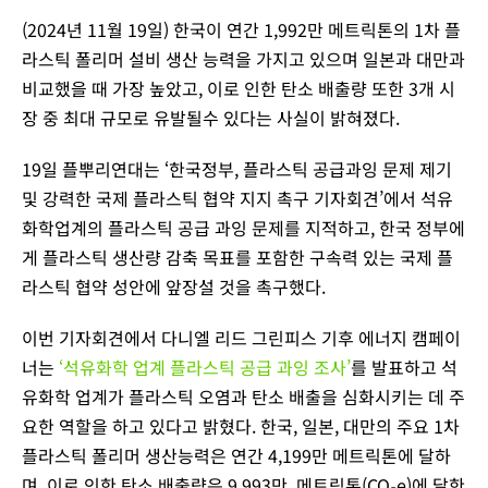
(2024년 11월 19일) 한국이 연간 1,992만 메트릭톤의 1차 플
라스틱 폴리머 설비 생산 능력을 가지고 있으며 일본과 대만과
비교했을 때 가장 높았고, 이로 인한 탄소 배출량 또한 3개 시
장 중 최대 규모로 유발될수 있다는 사실이 밝혀졌다.
19일 플뿌리연대는 ‘한국정부, 플라스틱 공급과잉 문제 제기
및 강력한 국제 플라스틱 협약 지지 촉구 기자회견’에서 석유
화학업계의 플라스틱 공급 과잉 문제를 지적하고, 한국 정부에
게 플라스틱 생산량 감축 목표를 포함한 구속력 있는 국제 플
라스틱 협약 성안에 앞장설 것을 촉구했다.
이번 기자회견에서 다니엘 리드 그린피스 기후 에너지 캠페이
너는
‘석유화학 업계 플라스틱 공급 과잉 조사’
를 발표하고 석
유화학 업계가 플라스틱 오염과 탄소 배출을 심화시키는 데 주
요한 역할을 하고 있다고 밝혔다. 한국, 일본, 대만의 주요 1차
플라스틱 폴리머 생산능력은 연간 4,199만 메트릭톤에 달하
며, 이로 인한 탄소 배출량은 9,993만 메트릭톤(CO₂e)에 달한