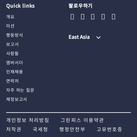
Quick links
팔로우하기
개요
미션
행동방식
East Asia
보고서
사람들
앰버서더
인재채용
연락처
자주 하는 질문
재정보고서
개인정보 처리방침
그린피스 이용약관
저작권
국세청
행정안전부
고유번호증