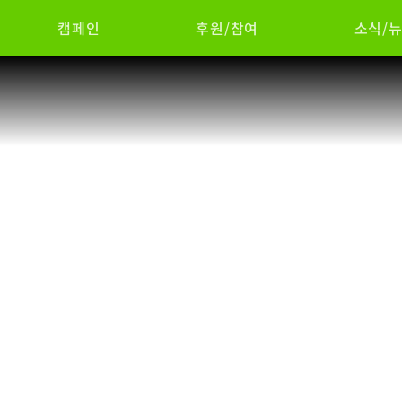
캠페인
후원/참여
소식/