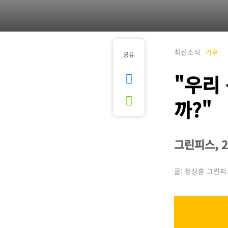
최신소식
기후
공유
"우리
까?"
그린피스, 
글: 정상훈 그린