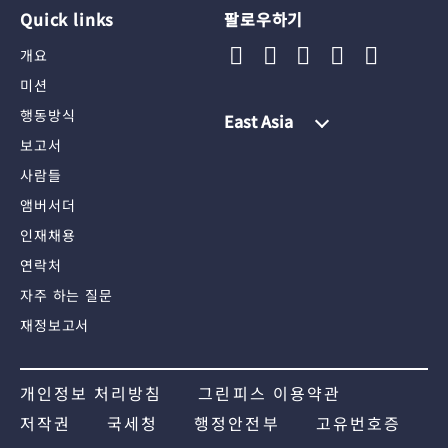
Quick links
팔로우하기
개요
미션
행동방식
East Asia
보고서
사람들
앰버서더
인재채용
연락처
자주 하는 질문
재정보고서
개인정보 처리방침
그린피스 이용약관
저작권
국세청
행정안전부
고유번호증