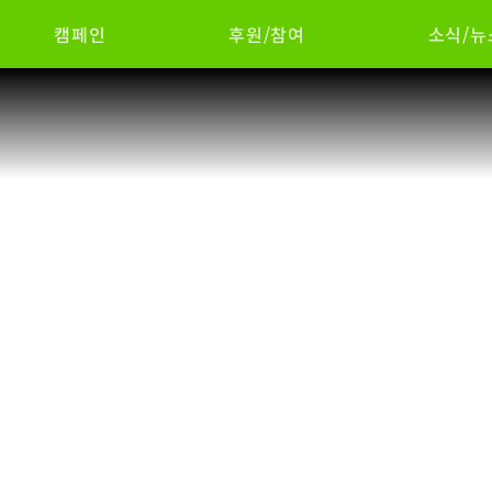
캠페인
후원/참여
소식/뉴