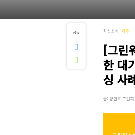
최신소식
기후
공유
[그린
한 대
싱 사
글: 양연호 그린