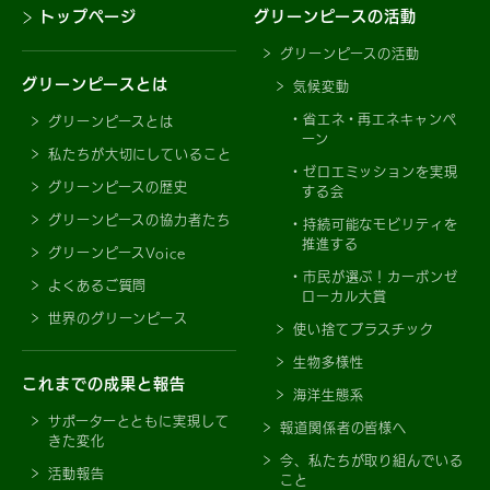
トップページ
グリーンピースの活動
グリーンピースの活動
グリーンピースとは
気候変動
省エネ・再エネキャンペ
グリーンピースとは
ーン
私たちが大切にしていること
ゼロエミッションを実現
グリーンピースの歴史
する会
グリーンピースの協力者たち
持続可能なモビリティを
推進する
グリーンピースVoice
市民が選ぶ！カーボンゼ
よくあるご質問
ローカル大賞
世界のグリーンピース
使い捨てプラスチック
生物多様性
これまでの成果と報告
海洋生態系
サポーターとともに実現して
報道関係者の皆様へ
きた変化
今、私たちが取り組んでいる
活動報告
こと