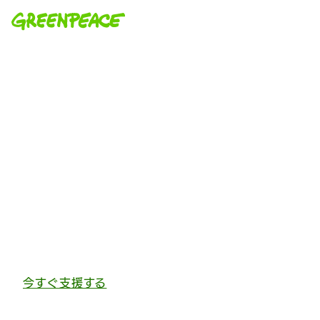
本文へ移動
再生可能エネルギー100％の
未来をつくる
気候変動に歯止めをかけ、再生可能エネルギー
100%の脱炭素社会を実現するために。私たち
は市民や専門家と協働しながら、具体的な道筋
をつくる活動をしています。理想の未来をつく
る一歩を、踏み出してみませんか。
今すぐ支援する