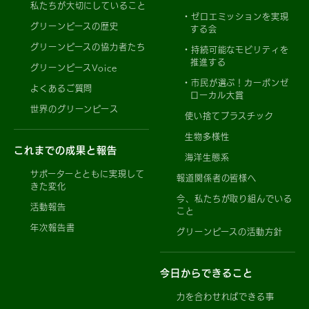
私たちが大切にしていること
ゼロエミッションを実現
グリーンピースの歴史
する会
グリーンピースの協力者たち
持続可能なモビリティを
推進する
グリーンピースVoice
市民が選ぶ！カーボンゼ
よくあるご質問
ローカル大賞
世界のグリーンピース
使い捨てプラスチック
生物多様性
これまでの成果と報告
海洋生態系
サポーターとともに実現して
報道関係者の皆様へ
きた変化
今、私たちが取り組んでいる
活動報告
こと
年次報告書
グリーンピースの活動方針
今日からできること
力を合わせればできる事