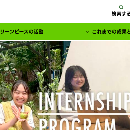
検索す
リーンピースの活動
これまでの成果
サポーターとともに実現してきた変化