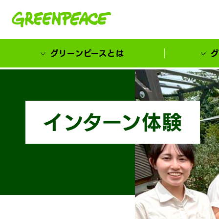
本文へ移動
グリーンピースとは
グ
市民が選ぶ！カーボンゼローカル大賞
インターン体験