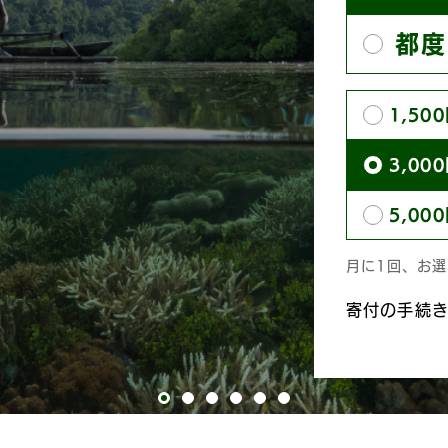
ー
都度
ス
寄
1,50
付
3,00
額
5,00
月に1回、お