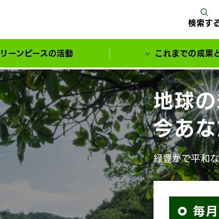
検索す
リーンピースの活動
これまでの成果
サポーターとともに実現してきた変化
地球の
今あな
緑豊かで平和
は、企業や行
付で支えられ
コ
毎月
う想いをご寄