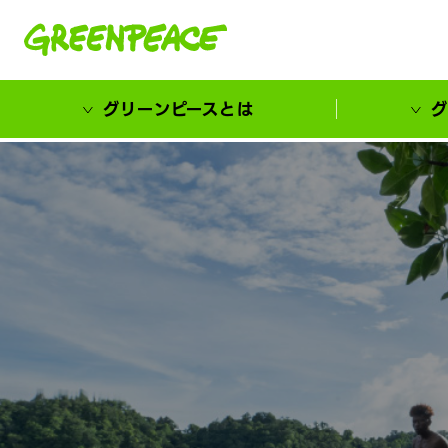
本文へ移動
グリーンピースとは
グ
市民が選ぶ！カーボンゼローカル大賞