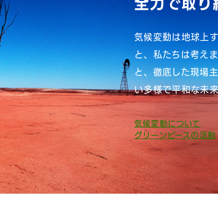
全力で取り
気候変動は地球上
と、私たちは考え
と、徹底した現場
い多様で平和な未来
気候変動について
グリーンピースの活動