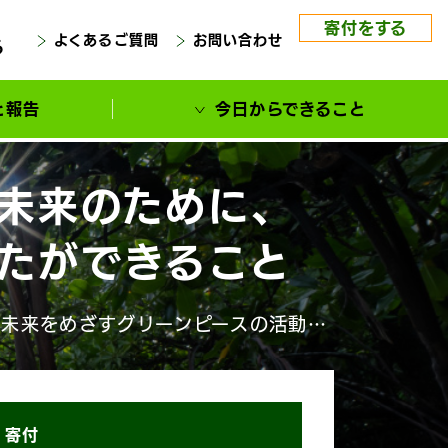
寄付をする
よくあるご質問
お問い合わせ
る
と報告
今日からできること
未来のために、
たができること
な未来をめざすグリーンピースの活動
政の資金を受けず、個人の方からのご寄
ています。あなたの社会を変えたいとい
付のかたちで届けて下さい。
寄付