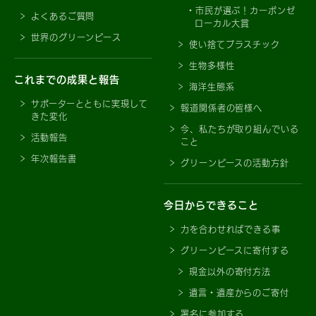
市民が選ぶ！カーボンゼ
よくあるご質問
ローカル大賞
世界のグリーンピース
使い捨てプラスチック
生物多様性
これまでの成果と報告
海洋生態系
サポーターとともに実現して
報道関係者の皆様へ
きた変化
今、私たちが取り組んでいる
活動報告
こと
年次報告書
グリーンピースの活動方針
今日からできること
力を合わせればできる事
グリーンピースに寄付する
現金以外の寄付方法
遺言・遺産からのご寄付
署名に参加する