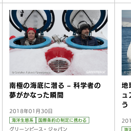
南極の海底に潜る – 科学者の
地
夢がかなった瞬間
ュ
う
2018年01月30日
海洋生態系
国際条約の制定に携わる
20
グリーンピース・ジャパン
海