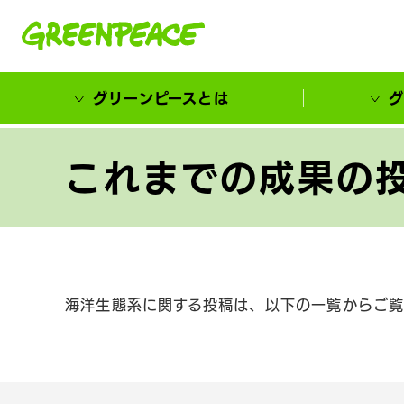
本文へ移動
グリーンピースとは
グ
市民が選ぶ！カーボンゼローカル大賞
これまでの成果の投
海洋生態系に関する投稿は、以下の一覧からご覧