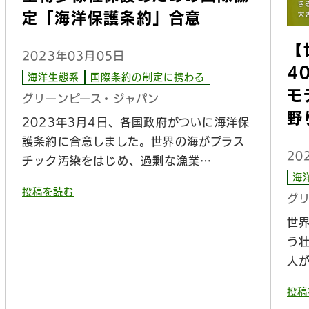
定「海洋保護条約」合意
【
2023年03月05日
4
海洋生態系
国際条約の制定に携わる
モ
グリーンピース・ジャパン
野
2023年3月4日、各国政府がついに海洋保
護条約に合意しました。世界の海がプラス
20
チック汚染をはじめ、過剰な漁業…
海
投稿を読む
グ
世
う
人
投稿