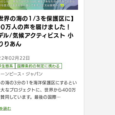
世界の海の1/3を保護区に】
00万人の声を届けました！
デル/気候アクティビスト 小
りりあん
22年02月22日
洋生態系
国際条約の制定に携わる
リーンピース・ジャパン
界の海の3分の1を海洋保護区にするとい
壮大なプロジェクトに、世界から400万
が賛同しています。最後の国際…
を読む