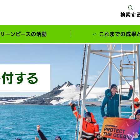
検索す
リーンピースの活動
これまでの成果
サポーターとともに実現してきた変化
寄付する