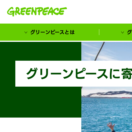
本文へ移動
グリーンピースとは
グ
市民が選ぶ！カーボンゼローカル大賞
グリーンピースに