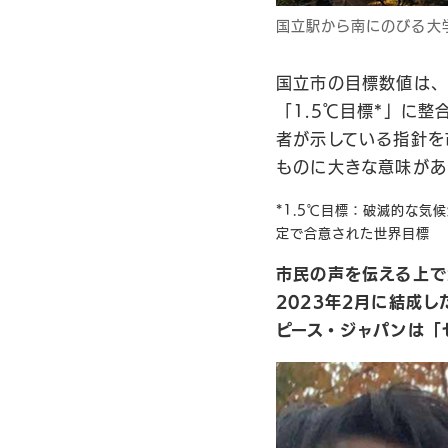
国立駅から南にのびる大
国立市の目標数値は、
「1.5℃目標*」に
者が示している指針を
ものに大きな意味があ
*1.5℃目標：破滅的な気
定で合意された世界目標
市民の声を伝える上で
2023年2月に結成
ピース・ジャパンは「