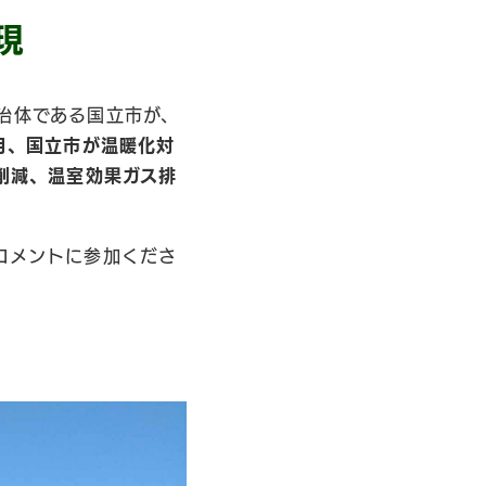
現
治体である国立市が、
1月、国立市が温暖化対
削減、温室効果ガス排
。
コメントに参加くださ