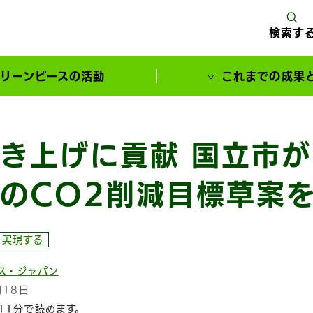
検索す
リーンピースの活動
これまでの成果
サポーターとともに実現してきた変化
き上げに貢献 国立市
のCO2削減目標草案
に実現する
ス・ジャパン
月18日
11分で読めます。