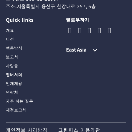
주소:서울특별시 용산구 한강대로 257, 6층
Quick links
팔로우하기
개요
미션
행동방식
East Asia
보고서
사람들
앰버서더
인재채용
연락처
자주 하는 질문
재정보고서
개인정보 처리방침
그린피스 이용약관