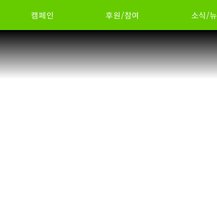
캠페인
후원/참여
소식/