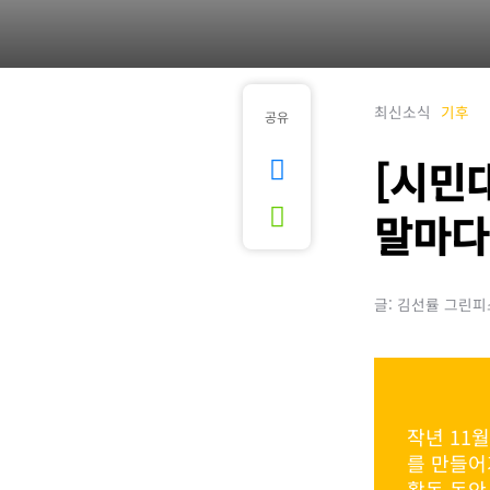
최신소식
기후
공유
[시민
말마다
글: 김선률 그린
작년 11
를 만들어
활동 동안