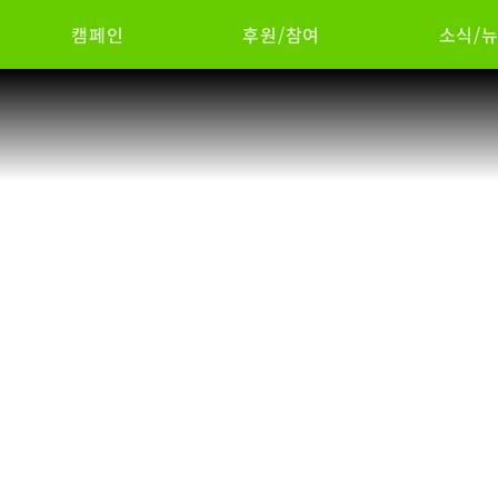
캠페인
후원/참여
소식/