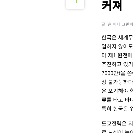
커져
글: 숀 버니 그린
한국은 세계무
입하지 않아도
마 제1 원전
추진하고 있기 
7000만t을
상 불가능하다
은 포기해야 
류를 타고 바
특히 한국은 
도쿄전력은 지
로 노심이 녹아