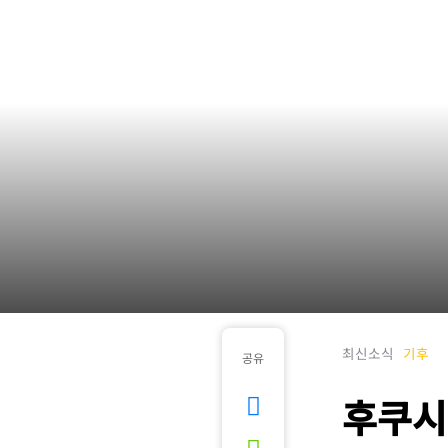
최신소식
기후
공유
후쿠시