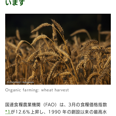
います
Organic farming: wheat harvest
国連食糧農業機関（FAO）は、3月の食糧価格指数
*1
が12.6％上昇し、1990 年の創設以来の最高水