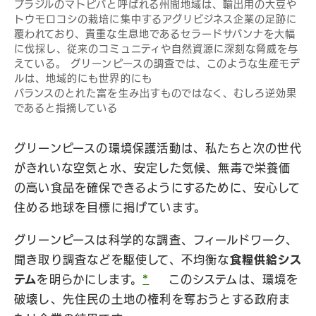
ブラジルのマトピバと呼ばれる州間地域は、輸出用の大豆や
トウモロコシの栽培に集中するアグリビジネス企業の足跡に
覆われており、貴重な生息地であるセラードサバンナを大幅
に伐採し、従来のコミュニティや自然資源に深刻な脅威を与
えている。 グリーンピースの調査では、このような生産モデ
ルは、地域的にも世界的にも
バランスのとれた富を生み出すものではなく、むしろ逆効果
であると指摘している
グリーンピースの環境保護活動は、私たちと次の世代
がきれいな空気と水、安定した気候、無毒で栄養価
の高い食品を確保できるようにするために、安心して
住める地球を目標に掲げています。
グリーンピースは科学的な調査、フィールドワーク、
聞き取り調査などを駆使して、不均衡な
食糧供給シス
テム
を明らかにします。
*
このシステムは、環境を
破壊し、先住民の土地の権利を奪おうとする政府ま