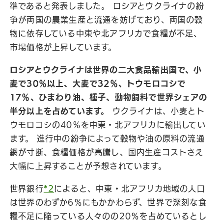
準であると発表しました。 ロシアとウクライナの紛
争が両国の農業生産と流通を妨げており、両国の穀
物に依存している中東や北アフリカで食糧が不足、
市場価格が上昇しています。
ロシアとウクライナは世界の二大食品輸出国で、小
麦で30％以上、大麦で32％、トウモロコシで
17％、ひまわり油、種子、動物飼料で世界シェアの
半分以上を占めています。
ウクライナは、小麦とト
ウモロコシの40％を中東・北アフリカに輸出してい
ます。 進行中の紛争によって穀物や油の原料の流通
網が寸断、食糧価格が高騰し、国内生産コストさえ
大幅に上昇することが予想されています。
世界銀行
*2
によると、中東・北アフリカ地域の人口
は世界のわずか6％にもかかわらず、世界で深刻な食
糧不足に陥っている人々のの20％を占めているとし