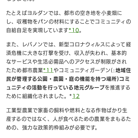
たとえばヨルダンでは、都市の空き地を小麦畑に
し、収穫物をパンの材料にすることでコミュニティの
自給自足を実現しています
*10
。
また、レバノンでは、新型コロナウィルスによって経
済危機に大きな打撃を受け、収入が失われ、基本的
なサービスや生活必需品へのアクセスが制限がされ
たため都市農業
*11
やコミュニティガーデン(:
地域住
民が管理する公園・農園・庭の機能を持つ場所)コミ
ュニティの活動を行っている地元グループ
を推進する
ために組織化されました。*
12
工業型農業で家畜の飼料や燃料となる作物ばかり生
産するのではなく、人が食べるための農業をまもるた
めの、強力な政策的枠組みが必要です。