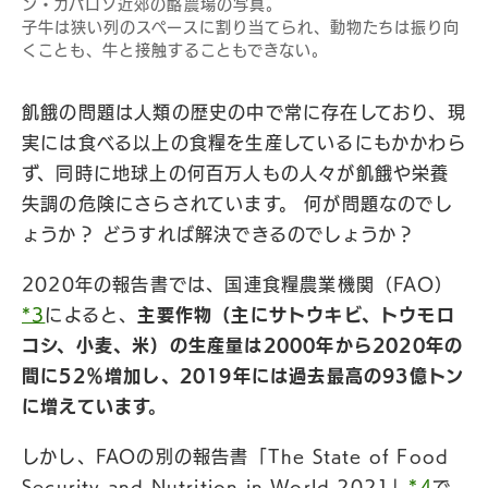
ン・カパロソ近郊の酪農場の写真。
子牛は狭い列のスペースに割り当てられ、動物たちは振り向
くことも、牛と接触することもできない。
飢餓の問題は人類の歴史の中で常に存在しており、現
実には食べる以上の食糧を生産しているにもかかわら
ず、同時に地球上の何百万人もの人々が飢餓や栄養
失調の危険にさらされています。 何が問題なのでし
ょうか？ どうすれば解決できるのでしょうか？
2020年の報告書では、国連食糧農業機関（FAO）
*3
によると、
主要作物（主にサトウキビ、トウモロ
コシ、小麦、米）の生産量は2000年から2020年の
間に52％増加し、2019年には過去最高の93億トン
に増えています。
しかし、FAOの別の報告書「The State of Food
Security and Nutrition in World 2021」
*4
で