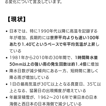
る変化について言及しています。
【現状】
日本では、特に1990年代以降に高温を記録する
年が増加、長期的には
世界平均よりも速い100年
あたり1.40℃というペースで年平均気温が上昇
し
ている
1981年から2010年の30年間で、
1時間降水量
50mm以上の強い雨の発生回数は約1.4倍
に増加
降水日数が減少傾向にある一方、短時間に激しく
降る雨が増加している
1日の最高気温が30℃以上となる真夏日、35℃以
上となる、猛暑日の出現頻度が増えている
年最深積雪が、1962～2016年で東日本の日本
海側と西日本の日本海側で減少している