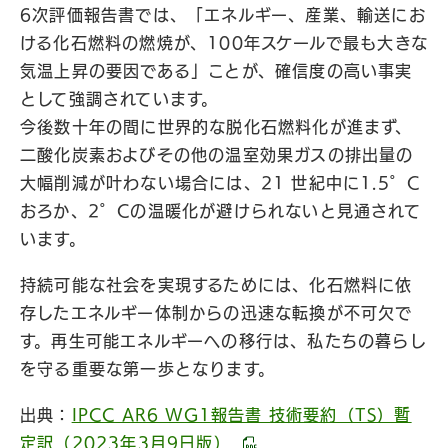
6次評価報告書では、「エネルギー、産業、輸送にお
ける化石燃料の燃焼が、100年スケールで最も大きな
気温上昇の要因である」ことが、確信度の高い事実
として強調されています。
今後数十年の間に世界的な脱化石燃料化が進まず、
二酸化炭素およびその他の温室効果ガスの排出量の
大幅削減が叶わない場合には、21 世紀中に1.5°C
おろか、2°Cの温暖化が避けられないと見通されて
います。
持続可能な社会を実現するためには、化石燃料に依
存したエネルギー体制からの迅速な転換が不可欠で
す。再生可能エネルギーへの移行は、私たちの暮らし
を守る重要な第一歩となります。
出典：
IPCC AR6 WG1報告書 技術要約（TS）暫
定訳（2023年3月9日版）