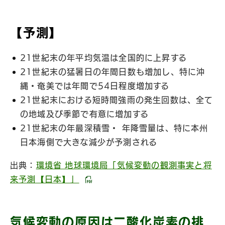
【予測】
21世紀末の年平均気温は全国的に上昇する
21世紀末の猛暑日の年間日数も増加し、特に沖
縄・奄美では年間で54日程度増加する
21世紀末における短時間強雨の発生回数は、全て
の地域及び季節で有意に増加する
21世紀末の年最深積雪・ 年降雪量は、特に本州
日本海側で大きな減少が予測される
出典：
環境省 地球環境局「気候変動の観測事実と将
来予測【日本】」
気候変動の原因は二酸化炭素の排