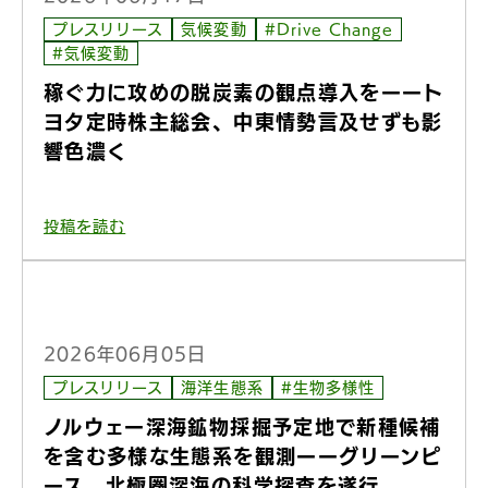
プレスリリース
気候変動
#Drive Change
#気候変動
稼ぐ力に攻めの脱炭素の観点導入をーート
ヨタ定時株主総会、中東情勢言及せずも影
響色濃く
投稿を読む
2026年06月05日
プレスリリース
海洋生態系
#生物多様性
ノルウェー深海鉱物採掘予定地で新種候補
を含む多様な生態系を観測ーーグリーンピ
ース、北極圏深海の科学探査を遂行