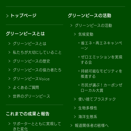
トップページ
グリーンピースの活動
グリーンピースの活動
グリーンピースとは
気候変動
省エネ・再エネキャンペ
グリーンピースとは
ーン
私たちが大切にしていること
ゼロエミッションを実現
グリーンピースの歴史
する会
グリーンピースの協力者たち
持続可能なモビリティを
推進する
グリーンピースVoice
市民が選ぶ！カーボンゼ
よくあるご質問
ローカル大賞
世界のグリーンピース
使い捨てプラスチック
生物多様性
これまでの成果と報告
海洋生態系
サポーターとともに実現して
報道関係者の皆様へ
きた変化