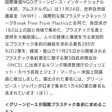
国際環境NGOグリーンピース・インターナショナル
（本部、アムステルダム）は11月24日、世界自然保
護基金（WWF）、国際的な脱プラスチックネットワ
ークBreak Free From Plasticsと合同で、各団体が
182以上の国と地域で集めた、プラスチック生産と
使用を大幅削減し、人々の健康と環境を守る実効的
なプラスチック条約の締結を求める署名289万
9202筆を、韓国・釜山で11月25日から開催される
プラスチック条約策定に関する第5回政府間会合
（INC5）に出席するルワンダ環境管理庁のジュリエ
ット・カベラ長官とジェフ・マークレー米国上院議
員に提出しました。提出された署名には、グリーン
ピース・ジャパンが日本で集めた1万480筆の署名も
含まれています（注1）。
＜グリーンピースが国際プラスチック条約に求めるこ
と＞