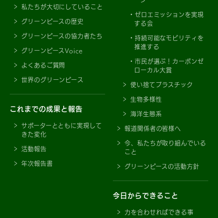
私たちが大切にしていること
ゼロエミッションを実現
グリーンピースの歴史
する会
グリーンピースの協力者たち
持続可能なモビリティを
推進する
グリーンピースVoice
市民が選ぶ！カーボンゼ
よくあるご質問
ローカル大賞
世界のグリーンピース
使い捨てプラスチック
生物多様性
これまでの成果と報告
海洋生態系
サポーターとともに実現して
報道関係者の皆様へ
きた変化
今、私たちが取り組んでいる
活動報告
こと
年次報告書
グリーンピースの活動方針
今日からできること
力を合わせればできる事