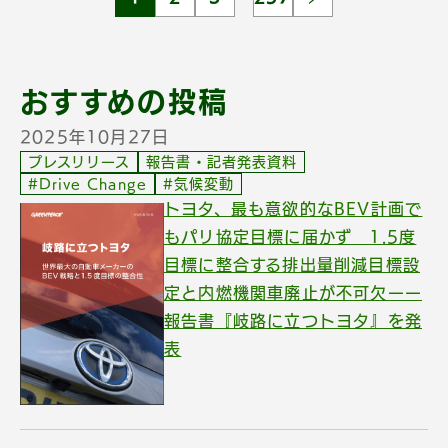
おすすめの投稿
2025年10月27日
プレスリリース
報告書・記者発表資料
#Drive Change
#気候変動
トヨタ、最も意欲的なBEV計画で
もパリ協定目標に届かず 1.5度
目標に整合する排出量削減目標設
定と内燃機関車廃止が不可欠ーー
報告書『岐路に立つトヨタ』を発
表