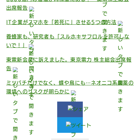
出席報告
IT企業がスマホを「若死に」させる5つの方法
養蜂家も、研究者も「スルホキサフロルを許可しな
いで！」
東電新会長に訴えました。東京電力 株主総会出席報
告
ミツバチだけでなく、蝶や鳥にも…ネオニコ系農薬の
環境へのリスクが明らかに