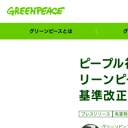
本文へ移動
グリーンピースとは
グ
市民が選ぶ！カーボンゼローカル大賞
ピープル
リーンピ
基準改正
プレスリリース
有害物
グリーンピー