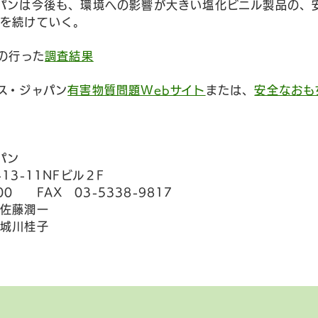
パンは今後も、環境への影響が大きい塩化ビニル製品の、
動を続けていく。
スの行った
調査結果
ス・ジャパン
有害物質問題Webサイト
または、
安全なおも
パン
13-11NFビル２F
00 FAX 03-5338-9817
佐藤潤一
川桂子