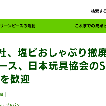
検索す
リーンピースの活動
これまでの成果
サポーターとともに実現してきた変化
社、塩ビおしゃぶり撤
ース、日本玩具協会のS
を歓迎
質
ス・ジャパン