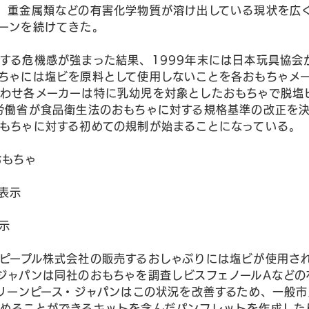
、重金属類などの有害化学物質が溶け出している現状を広
ーンを続けてきた。
する危機感が強まった結果、1999年末には日本玩具協会
ちゃには塩ビを原料として使用しないことを各おもちゃメ
わせ各メーカーは特に乳幼児を対象としたおもちゃで脱塩
労働省が食品衛生法のおもちゃに対する規格基準の改正を決
もちゃに対する初めての規制が始まることになっている。
おもちゃ
表示
示
ピープル株式会社の販売するおしゃぶりには塩ビが使用さ
ジャパンは同社のおもちゃを調査しビスフェノールAなどの
グリーンピース・ジャパンはこの状況を改善するため、一般
めることができるキットを含んだパンフレットを作成した