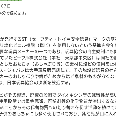
月07日
4分で読めます。
が発行するST（セーフティ・トイ＝安全玩具）マークの基
リ塩化ビニル樹脂（塩ビ）を使用しないという基準を今年
要な玩具メーカーの一つであり、玩具協会の自主規制にも
ていたピープル株式会社（本社 東京都中央区）は同社の
としたおもちゃ（おしゃぶり等）の素材に塩ビの使用を止
ス・ジャパンは大手玩具販売店にて、その脱塩ビ玩具の存
カーのおしゃぶりや歯がためから塩ビ素材のものがなくな
は、日本玩具協会の決断を歓迎する。
ビがその製造、廃棄の段階でダイオキシン等の残留性が高
使用段階では重金属類、可塑剤等の化学物質が溶出するな
ることからその代替物質への切り替えを促す活動を続けて
子供のおもちゃにも多く使用されており、乳幼児が口に入