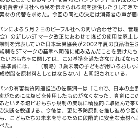
で直接消費者が同社へ意見を伝えられる場を提供したりしてき
素材の代替を求めた。今回の同社の決定は消費者の声が届
パンによる５月２日のピープル社への問い合わせでは、管
会）の新しいSTマーク改正にあわせて塩ビの使用は廃止
主規制を発表していた日本玩具協会が2002年夏の食品衛生
規制をSTマークの基準へ明確に組み込んだことを受けた
したいおもちゃに関しては、この基準を満たさなければなら
の基準書には、「（前略）3歳未満の子どもが用いるおしゃ
成樹脂を原材料としてはならない」と明記されている。
パンの有害物質問題担当の佐藤潤一は「これで、日本の主
歯がためには塩ビを使用したものがなくなった。真剣にこ
るといえる塩ビおもちゃ規制の実現に積極的に取組んで来
の決断を歓迎する。今後は、更に予防原則を推し進め今回
も、こどもたちの未来を守るために段階的に安全な素材へ
べた。