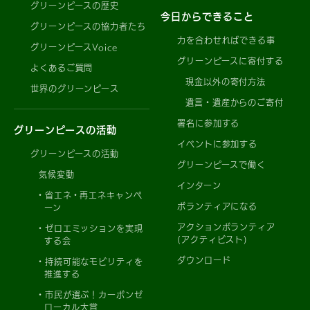
グリーンピースの歴史
今日からできること
グリーンピースの協力者たち
力を合わせればできる事
グリーンピースVoice
グリーンピースに寄付する
よくあるご質問
現金以外の寄付方法
世界のグリーンピース
遺言・遺産からのご寄付
署名に参加する
グリーンピースの活動
イベントに参加する
グリーンピースの活動
グリーンピースで働く
気候変動
インターン
省エネ・再エネキャンペ
ボランティアになる
ーン
アクションボランティア
ゼロエミッションを実現
(アクティビスト)
する会
ダウンロード
持続可能なモビリティを
推進する
市民が選ぶ！カーボンゼ
ローカル大賞