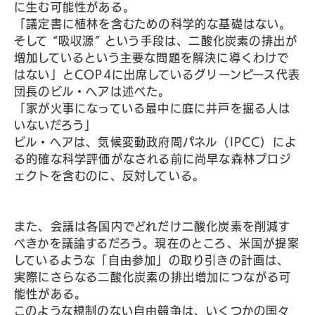
に生む可能性がある。
「議定書に植林を含むための科学的な基礎はない。
そして “吸収源” という手段は、二酸化炭素の排出が
増加しているという主要な問題を解決に導くわけで
はない」とCOP4に出席しているグリーンピース代表
団長のビル・ヘアは述べた。
「家が火事になっている最中に庭に井戸を掘る人は
いないだろう」
ビル・ヘアは、気候変動政府間パネル（IPCC）によ
る的確な科学評価がなされる前に尚早な森林プロジ
ェクトを含むのに、反対している。
また、会議は各国内でどれだけ二酸化炭素を削減す
べきかを議論するだろう。現在のところ、米国が提案
しているような「自由参加」の取り引きの計画は、
実際にさらなる二酸化炭素の排出増加につながる可
能性がある。
このような規制のない自由競争は、いくつかの国々