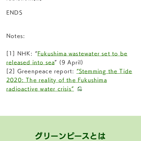
ENDS
Notes:
[1] NHK: “
Fukushima wastewater set to be
released into sea
” (9 April)
[2] Greenpeace report:
“Stemming the Tide
2020: The reality of the Fukushima
radioactive water crisis”
グリーンピースとは