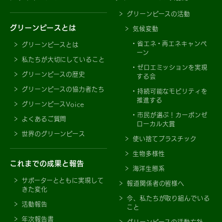
グリーンピースの活動
グリーンピースとは
気候変動
省エネ・再エネキャンペ
グリーンピースとは
ーン
私たちが大切にしていること
ゼロエミッションを実現
グリーンピースの歴史
する会
グリーンピースの協力者たち
持続可能なモビリティを
推進する
グリーンピースVoice
市民が選ぶ！カーボンゼ
よくあるご質問
ローカル大賞
世界のグリーンピース
使い捨てプラスチック
生物多様性
これまでの成果と報告
海洋生態系
サポーターとともに実現して
報道関係者の皆様へ
きた変化
今、私たちが取り組んでいる
活動報告
こと
年次報告書