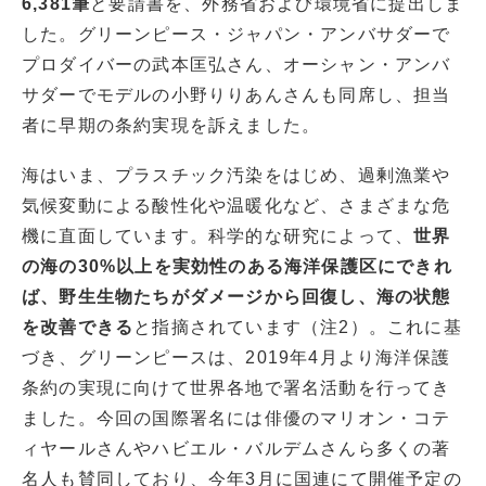
6,381筆
と要請書を、外務省および環境省に提出しま
した。グリーンピース・ジャパン・アンバサダーで
プロダイバーの武本匡弘さん、オーシャン・アンバ
サダーでモデルの小野りりあんさんも同席し、担当
者に早期の条約実現を訴えました。
海はいま、プラスチック汚染をはじめ、過剰漁業や
気候変動による酸性化や温暖化など、さまざまな危
機に直面しています。科学的な研究によって、
世界
の海の30%以上を実効性のある海洋保護区にできれ
ば、野生生物たちがダメージから回復し、海の状態
を改善できる
と指摘されています（注2）。これに基
づき、グリーンピースは、2019年4月より海洋保護
条約の実現に向けて世界各地で署名活動を行ってき
ました。今回の国際署名には俳優のマリオン・コテ
ィヤールさんやハビエル・バルデムさんら多くの著
名人も賛同しており、今年3月に国連にて開催予定の