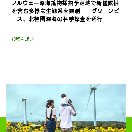
ノルウェー深海鉱物採掘予定地で新種候補
を含む多様な生態系を観測ーーグリーンピ
ース、北極圏深海の科学探査を遂行
投稿を読む