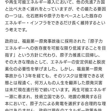
や再生可能エネルギー導入において、他の先進7カ国
と比べ大きく遅れをとっていますが、その最たる要因
の一つは、化石燃料や原子力をベースとした既存の
エネルギー・インフラをできるだけ長く維持するとい
う考えです。
政府は、福島第一原発事故後に採用された「原子力
エネルギーへの依存度を可能な限り低減することを目
指す」という方針に代わり、原子力推進に回帰し、
その大きな理由として、エネルギーの安定供給と脱炭
素化の必要性を挙げました。しかし、福島第一原発
事故から13年を経ても、そのリスクは管理できる状
態とは程遠く、何万人もの人生を翻弄した原発災害
は未だ現在進行形で続いています。再生可能エネルギ
ー源に恵まれ、技術立国であり、地震の頻発する日
本において、原子力による発電を選択する合理的な理
由はありません。政府は現在のエネルギー政策を抜