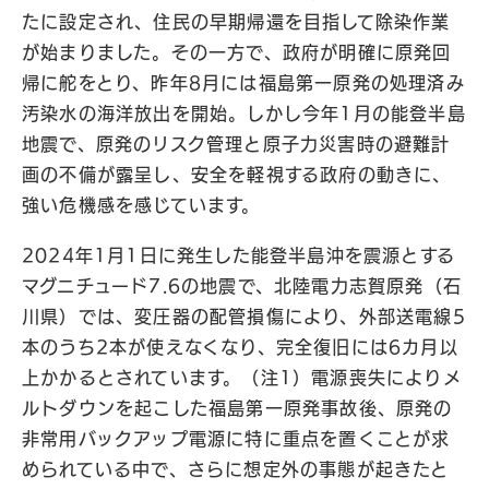
たに設定され、住民の早期帰還を目指して除染作業
が始まりました。その一方で、政府が明確に原発回
帰に舵をとり、昨年8月には福島第一原発の処理済み
汚染水の海洋放出を開始。しかし今年1月の能登半島
地震で、原発のリスク管理と原子力災害時の避難計
画の不備が露呈し、安全を軽視する政府の動きに、
強い危機感を感じています。
2024年1月1日に発生した能登半島沖を震源とする
マグニチュード7.6の地震で、北陸電力志賀原発（石
川県）では、変圧器の配管損傷により、外部送電線5
本のうち2本が使えなくなり、完全復旧には6カ月以
上かかるとされています。（注1）電源喪失によりメ
ルトダウンを起こした福島第一原発事故後、原発の
非常用バックアップ電源に特に重点を置くことが求
められている中で、さらに想定外の事態が起きたと