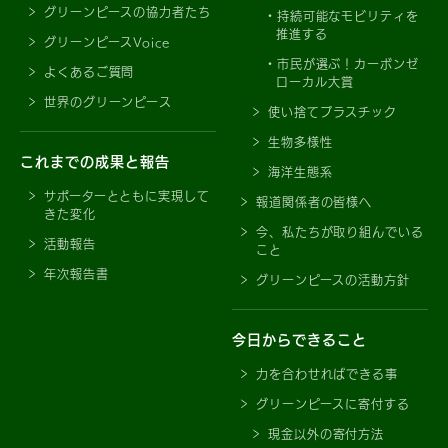
グリーンピースの協力者たち
持続可能なモビリティを
推進する
グリーンピースVoice
市民が選ぶ！カーボンゼ
よくあるご質問
ローカル大賞
世界のグリーンピース
使い捨てプラスチック
生物多様性
これまでの成果と報告
海洋生態系
サポーターとともに実現して
報道関係者の皆様へ
きた変化
今、私たちが取り組んでいる
活動報告
こと
年次報告書
グリーンピースの活動方針
今日からできること
力を合わせればできる事
グリーンピースに寄付する
現金以外の寄付方法