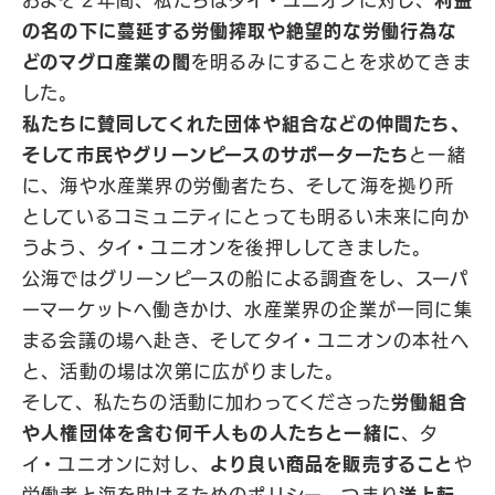
およそ２年間、私たちはタイ・ユニオンに対し、
利益
の名の下に蔓延する労働搾取や絶望的な労働行為な
どのマグロ産業の闇
を明るみにすることを求めてきま
した。
私たちに賛同してくれた団体や組合などの仲間たち、
そして市民やグリーンピースのサポーターたち
と一緒
に、海や水産業界の労働者たち、そして海を拠り所
としているコミュニティにとっても明るい未来に向か
うよう、タイ・ユニオンを後押ししてきました。
公海ではグリーンピースの船による調査をし、スーパ
ーマーケットへ働きかけ、水産業界の企業が一同に集
まる会議の場へ赴き、そしてタイ・ユニオンの本社へ
と、活動の場は次第に広がりました。
そして、私たちの活動に加わってくださった
労働組合
や人権団体を含む何千人もの人たちと一緒に
、タ
イ・ユニオンに対し、
より良い商品を販売すること
や