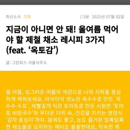
최신소식
기후
3분
2021년 07월 02일
지금이 아니면 안 돼! 올여름 먹어
야 할 제철 채소 레시피 3가지
(feat. ‘옥토감’)
글: 그린피스 서울사무소
올 여름, 싱그러운 여름의 색감으로 나의 식탁을 풍성
하게 채워보세요. 아삭아삭 샛노란 옥수수로 만든 ‘옥
수수 수프', 새빨갛게 익은 토마토로 만든 시원한 ‘토마
토 비빔국수’와 무더운 더위 속, 건강을 지키는 영양식
‘감자 옹심이'까지. 몸에도 좋고, 눈도 즐거운 알록달록
한 채소들로 요리하는 재미도 쏠쏠한데요. 익숙한 제