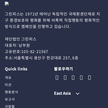
그린피스는 1971년 태어난 독립적인 국제환경단체로 지
구 환경보호와 평화를 위해 비폭력 직접행동의 평화적인
방식으로 캠페인을 진행하고 있습니다.
재단법인 그린피스
대표자: 남부원
고유번호:105-82-21567
주소:서울특별시 용산구 한강대로 257, 6층
Quick links
팔로우하기
개요
미션
행동방식
East Asia
보고서
사람들