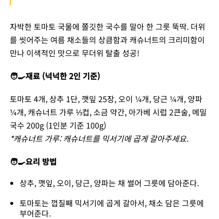
자박한 토마토 국물에 쫄깃한 국수를 말아 한 그릇 뚝딱. 더위
를 씻어주는 여름 채소들의 상큼함과 캐슈너트의 크리미함이
만나 이색적인 맛으로 무더위 탈출 성공!
🧑‍🍳재료 (넉넉한 2인 기준)
토마토 4개, 상추 1단, 깻잎 25장, 오이 ¼개, 당근 ¼개, 양파
¼개, 캐슈너트 가루 ⅓컵, 소금 약간, 아가베 시럽 2큰술, 메밀
국수 200g (1인분 기준 100g)
*캐슈너트 가루: 캐슈너트를 믹서기에 곱게 갈아주세요.
🧑‍🍳요리 방법
상추, 깻잎, 오이, 당근, 양파는 채 썰어 그릇에 담아준다.
토마토는 껍질째 믹서기에 곱게 갈아서, 채소 담은 그릇에
부어준다.