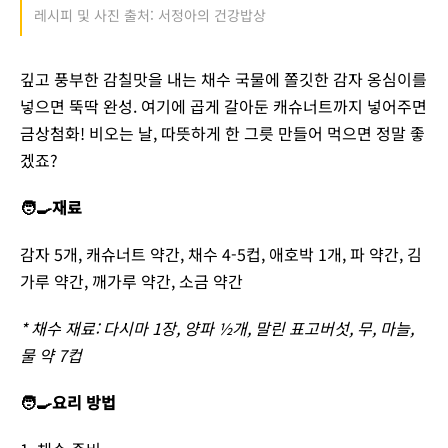
레시피 및 사진 출처: 서정아의 건강밥상
깊고 풍부한 감칠맛을 내는 채수 국물에 쫄깃한 감자 옹심이를
넣으면 뚝딱 완성. 여기에 곱게 갈아둔 캐슈너트까지 넣어주면
금상첨화! 비오는 날, 따뜻하게 한 그릇 만들어 먹으면 정말 좋
겠죠?
🧑‍🍳재료
감자 5개, 캐슈너트 약간, 채수 4-5컵, 애호박 1개, 파 약간, 김
가루 약간, 깨가루 약간, 소금 약간
* 채수 재료: 다시마 1장, 양파 ½개, 말린 표고버섯, 무, 마늘,
물 약 7컵
🧑‍🍳요리 방법