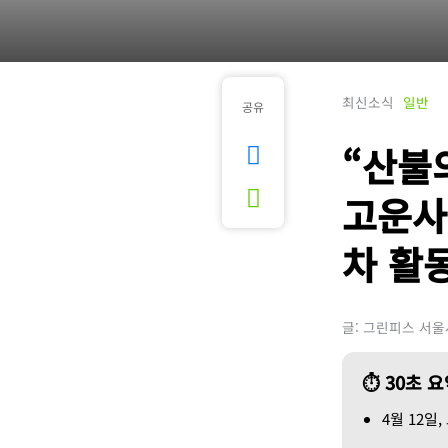
최신소식
일반
공유
“산불
고운사
차 활
글: 그린피스 서
⏱ 30초 
4월 12일