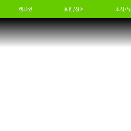
캠페인
후원/참여
소식/