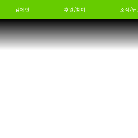
캠페인
후원/참여
소식/뉴